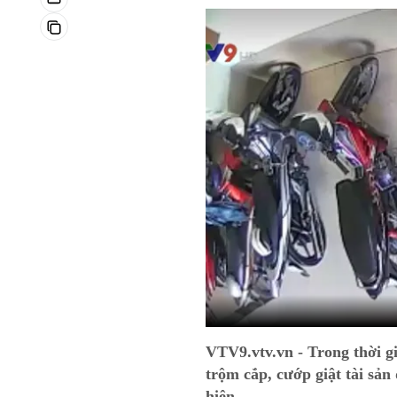
VTV9.vtv.vn - Trong thời g
trộm cắp, cướp giật tài sả
hiện.