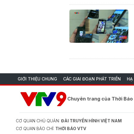
GIỚI THIỆU CHUNG
CÁC GIAI ĐOẠN PHÁT TRIỂN
HẠ
Chuyên trang của Thời Bá
CƠ QUAN CHỦ QUẢN:
ĐÀI TRUYỀN HÌNH VIỆT NAM
CƠ QUAN BÁO CHÍ:
THỜI BÁO VTV