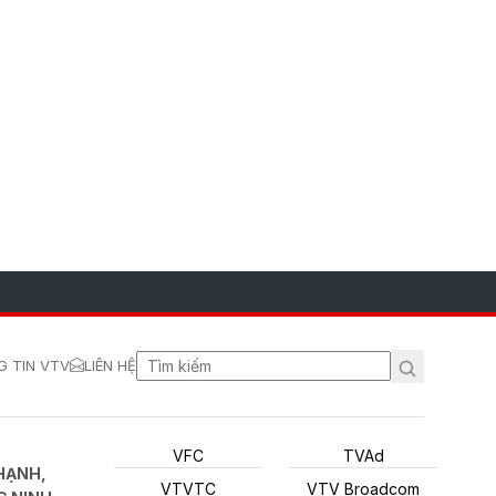
 TIN VTV
LIÊN HỆ
VFC
TVAd
HẠNH,
VTVTC
VTV Broadcom