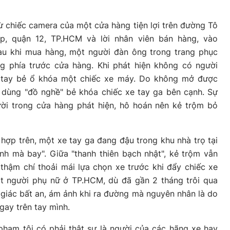
từ chiếc camera của một cửa hàng tiện lợi trên đường Tô
p, quận 12, TP.HCM và lời nhân viên bán hàng, vào
au khi mua hàng, một người đàn ông trong trang phục
g phía trước cửa hàng. Khi phát hiện không có người
ra tay bẻ ổ khóa một chiếc xe máy. Do không mở được
c dùng "đồ nghề" bẻ khóa chiếc xe tay ga bên cạnh. Sự
ời trong cửa hàng phát hiện, hô hoán nên kẻ trộm bỏ
ợp trên, một xe tay ga đang đậu trong khu nhà trọ tại
h mà bay". Giữa "thanh thiên bạch nhật", kẻ trộm vẫn
thậm chí thoải mái lựa chọn xe trước khi đẩy chiếc xe
ột người phụ nữ ở TP.HCM, dù đã gần 2 tháng trôi qua
giác bất an, ám ảnh khi ra đường mà nguyên nhân là do
ngay trên tay mình.
phạm tội có phải thật sự là người của các hãng xe hay