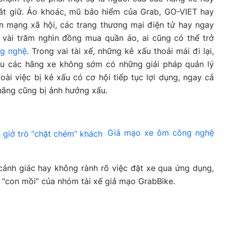
ắt giữ. Áo khoác, mũ bảo hiểm của Grab, GO-VIET hay
n mạng xã hội, các trang thương mại điện tử hay ngay
 vài trăm nghìn đồng mua quần áo, ai cũng có thể trở
ng nghệ
. Trong vai tài xế, những kẻ xấu thoải mái đi lại,
Nếu các hãng xe không sớm có những giải pháp quản lý
ài việc bị kẻ xấu có cơ hội tiếp tục lợi dụng, ngay cả
 hãng cũng bị ảnh hưởng xấu.
Giả mạo xe ôm công nghệ
 cảnh giác hay không rành rõ việc đặt xe qua ứng dụng,
h “con mồi” của nhóm tài xế giả mạo GrabBike.