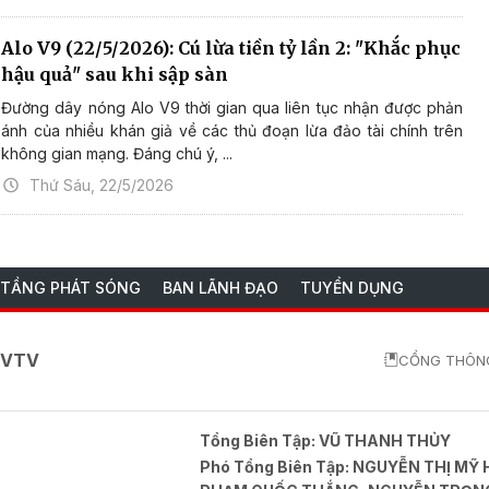
Alo V9 (22/5/2026): Cú lừa tiền tỷ lần 2: "Khắc phục
hậu quả" sau khi sập sàn
Đường dây nóng Alo V9 thời gian qua liên tục nhận được phản
ánh của nhiều khán giả về các thủ đoạn lừa đảo tài chính trên
không gian mạng. Đáng chú ý, ...
Thứ Sáu, 22/5/2026
 TẦNG PHÁT SÓNG
BAN LÃNH ĐẠO
TUYỂN DỤNG
o VTV
CỔNG THÔNG
Tổng Biên Tập:
VŨ THANH THỦY
Phó Tổng Biên Tập:
NGUYỄN THỊ MỸ 