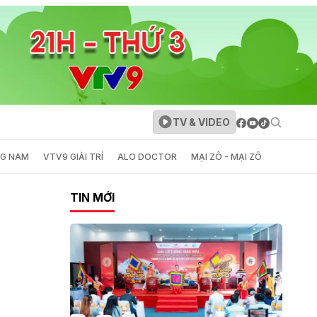
TV & VIDEO
NG NAM
VTV9 GIẢI TRÍ
ALO DOCTOR
MẠI ZÔ - MẠI ZÔ
TIN MỚI