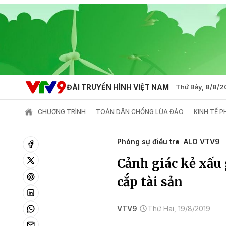
ĐÀI TRUYỀN HÌNH VIỆT NAM
Thứ Bảy, 8/8/
CHƯƠNG TRÌNH
TOÀN DÂN CHỐNG LỪA ĐẢO
KINH TẾ 
Phóng sự điều tra
ALO VTV9
Cảnh giác kẻ xấu
cắp tài sản
VTV9
Thứ Hai, 19/8/2019