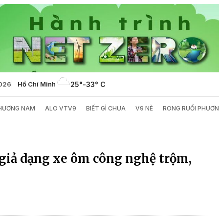
2026
Hồ Chí Minh
25°
-
33° C
PHƯƠNG NAM
ALO VTV9
BIẾT GÌ CHƯA
V9 NÈ
RONG RUỔI PHƯƠ
 giả dạng xe ôm công nghệ trộm,