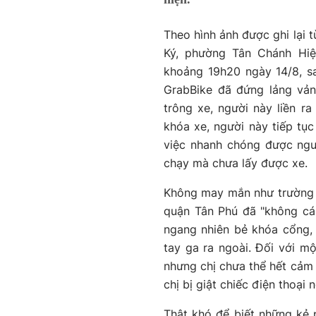
Theo hình ảnh được ghi lại 
Ký, phường Tân Chánh Hiệ
khoảng 19h20 ngày 14/8, s
GrabBike đã đứng lảng vản
trông xe, người này liền 
khóa xe, người này tiếp tụ
việc nhanh chóng được ngư
chạy mà chưa lấy được xe.
Không may mắn như trường h
quận Tân Phú đã "không cán
ngang nhiên bẻ khóa cổng, 
tay ga ra ngoài. Đối với m
nhưng chị chưa thể hết cảm 
chị bị giật chiếc điện thoại 
Thật khó để biết những kẻ 