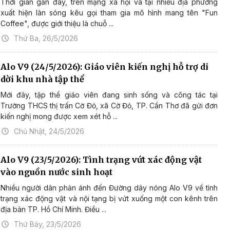
Thời gian gần đây, trên mạng xã hội và tại nhiều địa phương
xuất hiện làn sóng kêu gọi tham gia mô hình mang tên "Fun
Coffee", được giới thiệu là chuỗ ...
Thứ Ba, 26/5/2026
Alo V9 (24/5/2026): Giáo viên kiến nghị hỗ trợ di
dời khu nhà tập thể
Mới đây, tập thể giáo viên đang sinh sống và công tác tại
Trường THCS thị trấn Cờ Đỏ, xã Cờ Đỏ, TP. Cần Thơ đã gửi đơn
kiến nghị mong được xem xét hỗ ...
Chủ Nhật, 24/5/2026
Alo V9 (23/5/2026): Tình trạng vứt xác động vật
vào nguồn nước sinh hoạt
Nhiều người dân phản ánh đến Đường dây nóng Alo V9 về tình
trạng xác động vật và nội tạng bị vứt xuống một con kênh trên
địa bàn TP. Hồ Chí Minh. Điều ...
Thứ Bảy, 23/5/2026