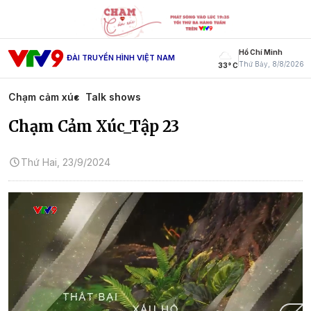
Hồ Chí Minh
ĐÀI TRUYỀN HÌNH VIỆT NAM
Thứ Bảy, 8/8/2026
33° C
Chạm cảm xúc
Talk shows
Chạm Cảm Xúc_Tập 23
Thứ Hai, 23/9/2024