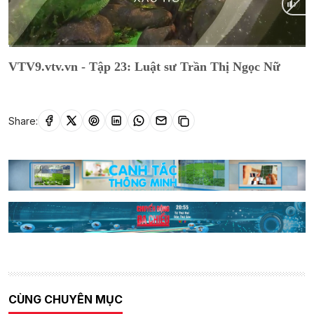
Current
0:01
/
Duration
25:40
VTV9.vtv.vn - Tập 23: Luật sư Trần Thị Ngọc Nữ
Time
Share:
CÙNG CHUYÊN MỤC