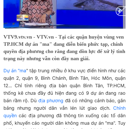
Current
0:01
/
Duration
2:28
VTV9.vtv.vn - VTV.vn - Tại các quận huyện vùng ven
Time
TP.HCM dự án "ma" đang diễn biến phức tạp, chính
quyền địa phương cho rằng đang dồn lực để xử lý tình
trạng này nhưng vẫn còn đầy nan giải.
Dự án "ma
" tập trung nhiều ở khu vực điển hình như các
quận 2, quận 9, Bình Chánh, Bình Tân, Hóc Môn, quận
12... Chỉ tính riêng địa bàn quận Bình Tân, TP.HCM,
thống kê chưa đầy đủ hiện đang có 9 dự án đang rao
bán rầm rộ. Dù
địa phương
đã có những cảnh báo, gắn
bảng nhưng người dân vẫn lén lút giao dịch.
Chính
quyền
các địa phương đã thông tin xuống các tổ dân
phố, khuyến cáo người dân không mua dự án "ma". Tuy