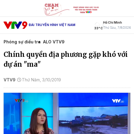
Hồ Chí Minh
ĐÀI TRUYỀN HÌNH VIỆT NAM
Thứ Sáu, 7/8/2026
33° C
Phóng sự điều tra
ALO VTV9
Chính quyền địa phương gặp khó với
dự án "ma"
VTV9
Thứ Năm, 3/10/2019