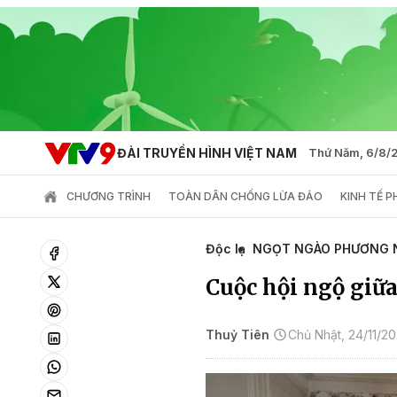
ĐÀI TRUYỀN HÌNH VIỆT NAM
Thứ Năm, 6/8/
CHƯƠNG TRÌNH
TOÀN DÂN CHỐNG LỪA ĐẢO
KINH TẾ 
Độc lạ
NGỌT NGÀO PHƯƠNG 
Cuộc hội ngộ giữa
Thuỷ Tiên
Chủ Nhật, 24/11/2