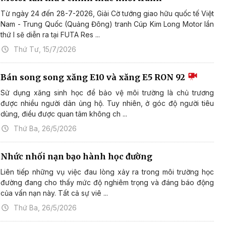
Từ ngày 24 đến 28-7-2026, Giải Cờ tướng giao hữu quốc tế Việt
Nam - Trung Quốc (Quảng Đông) tranh Cúp Kim Long Motor lần
thứ I sẽ diễn ra tại FUTA Res ...
Thứ Tư, 15/7/2026
Bán song song xăng E10 và xăng E5 RON 92
Sử dụng xăng sinh học để bảo vệ môi trường là chủ trương
được nhiều người dân ủng hộ. Tuy nhiên, ở góc độ người tiêu
dùng, điều được quan tâm không ch ...
Thứ Ba, 26/5/2026
Nhức nhối nạn bạo hành học đường
Liên tiếp những vụ việc đau lòng xảy ra trong môi trường học
đường đang cho thấy mức độ nghiêm trọng và đáng báo động
của vấn nạn này. Tất cả sự viê ...
Thứ Ba, 26/5/2026