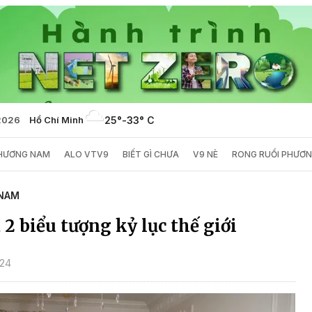
2026
Hồ Chí Minh
25°
-
33° C
PHƯƠNG NAM
ALO VTV9
BIẾT GÌ CHƯA
V9 NÈ
RONG RUỔI PHƯƠ
NAM
 2 biểu tượng kỷ lục thế giới
024