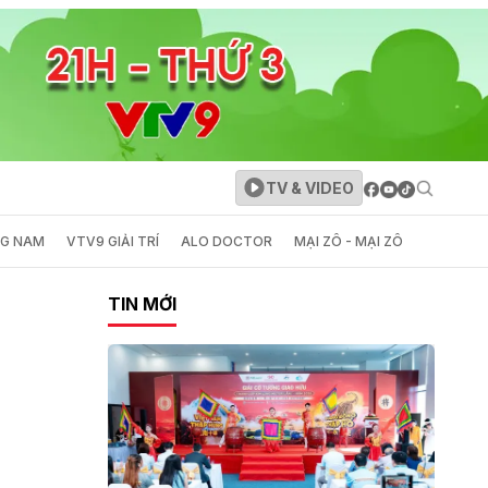
TV & VIDEO
NG NAM
VTV9 GIẢI TRÍ
ALO DOCTOR
MẠI ZÔ - MẠI ZÔ
TIN MỚI