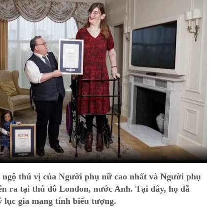
 ngộ thú vị của Người phụ nữ cao nhất và Người phụ
ễn ra tại thủ đô London, nước Anh. Tại đây, họ đã
 lục gia mang tính biểu tượng.