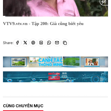
Current
0:15
/
Duration
11:59
VTV9.vtv.vn - Tập 200: Già cũng biết yêu
Time
Share:
CÙNG CHUYÊN MỤC