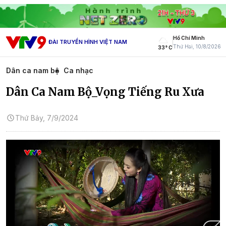
Hồ Chí Minh
ĐÀI TRUYỀN HÌNH VIỆT NAM
Thứ Hai, 10/8/2026
33° C
Dân ca nam bộ
Ca nhạc
Dân Ca Nam Bộ_Vọng Tiếng Ru Xưa
Thứ Bảy, 7/9/2024