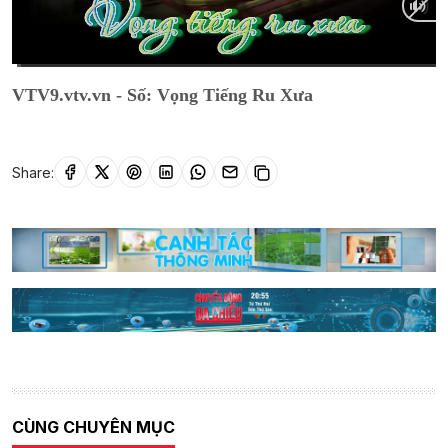
Current
0:20
/
Duration
29:48
VTV9.vtv.vn - Số: Vọng Tiếng Ru Xưa
Time
Share:
CÙNG CHUYÊN MỤC