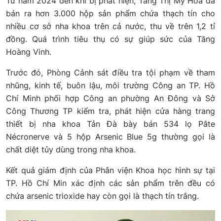
Từ năm 2024 đến khi bị phát hiện, Tăng Thị Mỹ Hòa đã
bán ra hơn 3.000 hộp sản phẩm chứa thạch tín cho
nhiều cơ sở nha khoa trên cả nước, thu về trên 1,2 tỉ
đồng. Quá trình tiêu thụ có sự giúp sức của Tăng
Hoàng Vinh.
Trước đó, Phòng Cảnh sát điều tra tội phạm về tham
nhũng, kinh tế, buôn lậu, môi trường Công an TP. Hồ
Chí Minh phối hợp Công an phường An Đông và Sở
Công Thương TP kiểm tra, phát hiện cửa hàng trang
thiết bị nha khoa Tản Đà bày bán 534 lọ Pâte
Nécronerve và 5 hộp Arsenic Blue 5g thường gọi là
chất diệt tủy dùng trong nha khoa.
Kết quả giám định của Phân viện Khoa học hình sự tại
TP. Hồ Chí Min xác định các sản phẩm trên đều có
chứa arsenic trioxide hay còn gọi là thạch tín trắng.