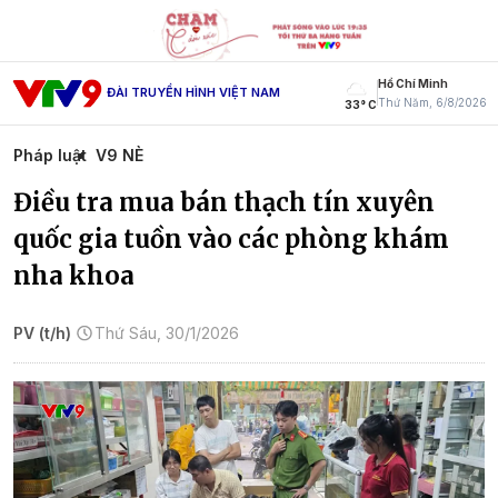
Hồ Chí Minh
ĐÀI TRUYỀN HÌNH VIỆT NAM
Thứ Năm, 6/8/2026
33° C
Pháp luật
V9 NÈ
Điều tra mua bán thạch tín xuyên
quốc gia tuồn vào các phòng khám
nha khoa
PV (t/h)
Thứ Sáu, 30/1/2026