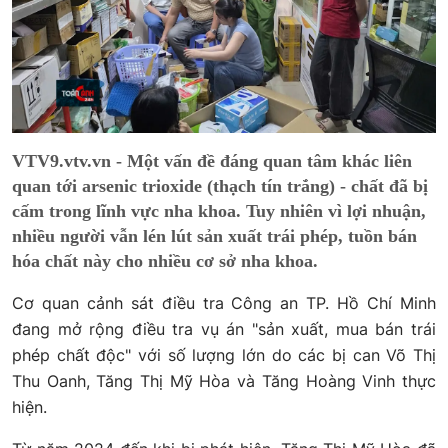
VTV9.vtv.vn - Một vấn đề đáng quan tâm khác liên
quan tới arsenic trioxide (thạch tín trắng) - chất đã bị
cấm trong lĩnh vực nha khoa. Tuy nhiên vì lợi nhuận,
nhiều người vẫn lén lút sản xuất trái phép, tuồn bán
hóa chất này cho nhiều cơ sở nha khoa.
Cơ quan cảnh sát điều tra Công an TP. Hồ Chí Minh
đang mở rộng điều tra vụ án "sản xuất, mua bán trái
phép chất độc" với số lượng lớn do các bị can Võ Thị
Thu Oanh, Tăng Thị Mỹ Hòa và Tăng Hoàng Vinh thực
hiện.