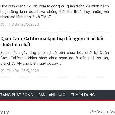
Hóa đơn điện tử được xem là công cụ quan trọng để minh bạch
hoạt động kinh doanh và chống thất thu thuế. Tuy nhiên, với
nhiều mô hình bán lẻ và TMĐT, ...
Thứ Ba, 26/5/2026
Quận Cam, California tạm loại bỏ nguy cơ nổ bồn
chứa hóa chất
Sau nhiều ngày ứng phó sự cố bồn chứa hóa chất tại Quận
Cam, California khiến hàng chục ngàn người dân phải sơ tán,
giới chức Mỹ cho biết nguy cơ xảy ...
Thứ Ba, 26/5/2026
 TẦNG PHÁT SÓNG
BAN LÃNH ĐẠO
TUYỂN DỤNG
o VTV
CỔNG THÔNG