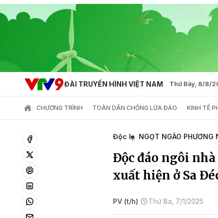
ĐÀI TRUYỀN HÌNH VIỆT NAM
Thứ Bảy, 8/8/
CHƯƠNG TRÌNH
TOÀN DÂN CHỐNG LỪA ĐẢO
KINH TẾ 
Độc lạ
NGỌT NGÀO PHƯƠNG 
Độc đáo ngôi nhà
xuất hiện ở Sa Đé
PV (t/h)
Thứ Ba, 7/1/2025