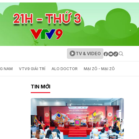
TV & VIDEO
NG NAM
VTV9 GIẢI TRÍ
ALO DOCTOR
MẠI ZÔ - MẠI ZÔ
TIN MỚI