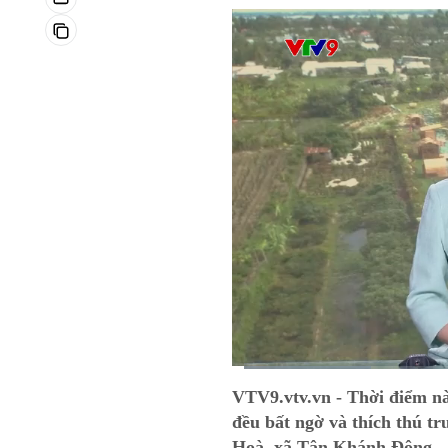
Current
0:01
/
Duration
0:36
VTV9.vtv.vn - Thời điểm n
Time
đều bất ngờ và thích thú t
Hoà, xã Tân Khánh Đông.