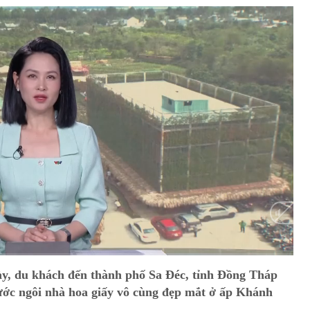
HD
Auto
ày, du khách đến thành phố Sa Đéc, tỉnh Đồng Tháp
rước ngôi nhà hoa giấy vô cùng đẹp mắt ở ấp Khánh