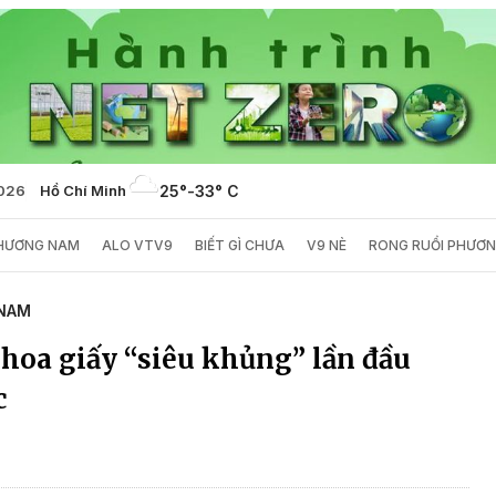
2026
Hồ Chí Minh
25°
-
33° C
PHƯƠNG NAM
ALO VTV9
BIẾT GÌ CHƯA
V9 NÈ
RONG RUỔI PHƯƠ
NAM
 hoa giấy “siêu khủng” lần đầu
c