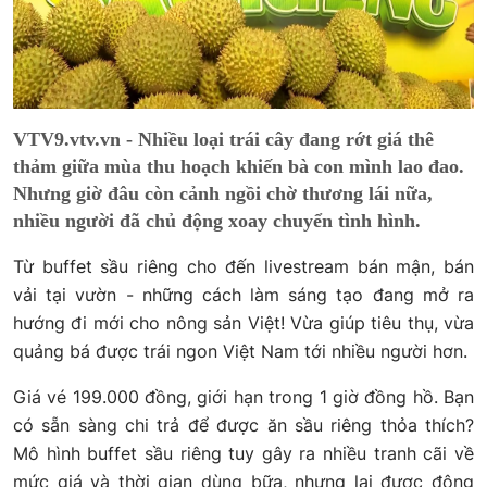
VTV9.vtv.vn - Nhiều loại trái cây đang rớt giá thê
thảm giữa mùa thu hoạch khiến bà con mình lao đao.
Nhưng giờ đâu còn cảnh ngồi chờ thương lái nữa,
nhiều người đã chủ động xoay chuyển tình hình.
Từ buffet sầu riêng cho đến livestream bán mận, bán
vải tại vườn - những cách làm sáng tạo đang mở ra
hướng đi mới cho nông sản Việt! Vừa giúp tiêu thụ, vừa
quảng bá được trái ngon Việt Nam tới nhiều người hơn.
Giá vé 199.000 đồng, giới hạn trong 1 giờ đồng hồ. Bạn
có sẵn sàng chi trả để được ăn sầu riêng thỏa thích?
Mô hình buffet sầu riêng tuy gây ra nhiều tranh cãi về
mức giá và thời gian dùng bữa, nhưng lại được đông