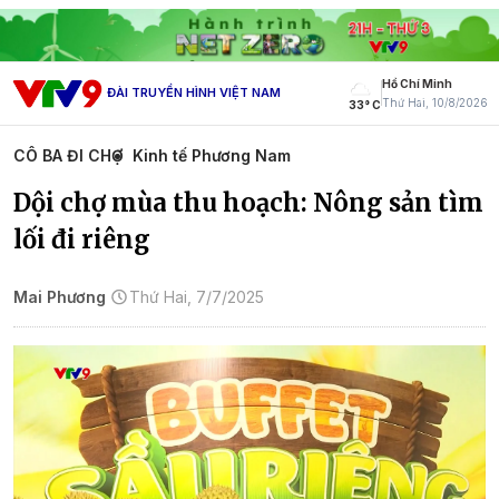
Hồ Chí Minh
ĐÀI TRUYỀN HÌNH VIỆT NAM
Thứ Hai, 10/8/2026
33° C
CÔ BA ĐI CHỢ
Kinh tế Phương Nam
Dội chợ mùa thu hoạch: Nông sản tìm
lối đi riêng
Mai Phương
Thứ Hai, 7/7/2025