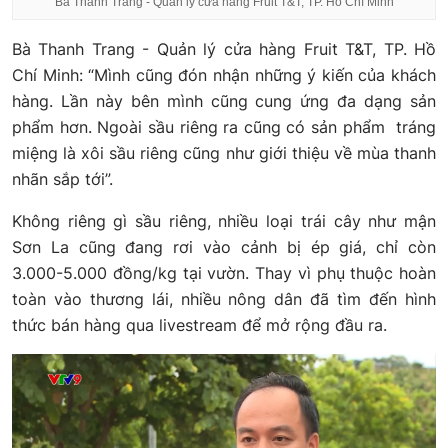
Bà Thanh Trang - Quản lý cửa hàng Fruit T&T, TP. Hồ Chí Minh
Bà Thanh Trang - Quản lý cửa hàng Fruit T&T, TP. Hồ
Chí Minh: “Mình cũng đón nhận những ý kiến của khách
hàng. Lần này bên mình cũng cung ứng đa dạng sản
phẩm hơn. Ngoài sầu riêng ra cũng có sản phẩm tráng
miệng là xôi sầu riêng cũng như giới thiệu về mùa thanh
nhãn sắp tới”.
Không riêng gì sầu riêng, nhiều loại trái cây như mận
Sơn La cũng đang rơi vào cảnh bị ép giá, chỉ còn
3.000-5.000 đồng/kg tại vườn. Thay vì phụ thuộc hoàn
toàn vào thương lái, nhiều nông dân đã tìm đến hình
thức bán hàng qua livestream để mở rộng đầu ra.