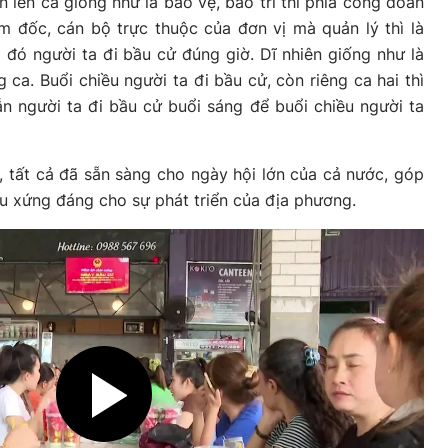
 lên ca giống như là bảo vệ, bảo trì thì phía công đoàn
m đốc, cán bộ trực thuộc của đơn vị mà quản lý thì là
ó người ta đi bầu cử đúng giờ. Dĩ nhiên giống như là
 ca. Buổi chiều người ta đi bầu cử, còn riêng ca hai thì
n người ta đi bầu cử buổi sáng để buổi chiều người ta
 tất cả đã sẵn sàng cho ngày hội lớn của cả nước, góp
u xứng đáng cho sự phát triển của địa phương.