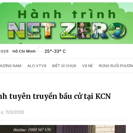
2026
Hồ Chí Minh
25°
-
33° C
PHƯƠNG NAM
ALO VTV9
BIẾT GÌ CHƯA
V9 NÈ
RONG RUỔI PHƯƠ
h tuyên truyền bầu cử tại KCN
ư, 11/3/2026