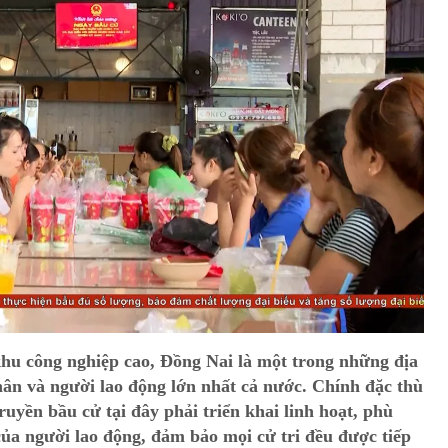
hu công nghiệp cao, Đồng Nai là một trong những địa
ân và người lao động lớn nhất cả nước. Chính đặc thù
ruyền bầu cử tại đây phải triển khai linh hoạt, phù
của người lao động, đảm bảo mọi cử tri đều được tiếp