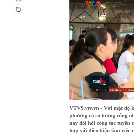
VTV9.vtv.vn - Với mật độ k
phương có số lượng công nh
này đòi hỏi công tác tuyên t
hợp với điều kiện làm việc 