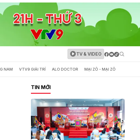
TV & VIDEO
NG NAM
VTV9 GIẢI TRÍ
ALO DOCTOR
MẠI ZÔ - MẠI ZÔ
TIN MỚI