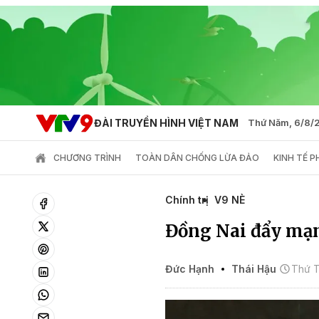
ĐÀI TRUYỀN HÌNH VIỆT NAM
Thứ Năm, 6/8/
CHƯƠNG TRÌNH
TOÀN DÂN CHỐNG LỪA ĐẢO
KINH TẾ 
Chính trị
V9 NÈ
Đồng Nai đẩy mạn
Đức Hạnh
Thái Hậu
Thứ T