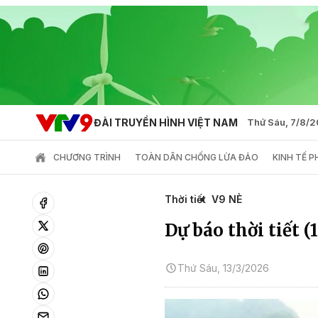
ĐÀI TRUYỀN HÌNH VIỆT NAM
Thứ Sáu, 7/8/
CHƯƠNG TRÌNH
TOÀN DÂN CHỐNG LỪA ĐẢO
KINH TẾ 
Thời tiết
V9 NÈ
Dự báo thời tiết (
Thứ Sáu, 13/3/2026