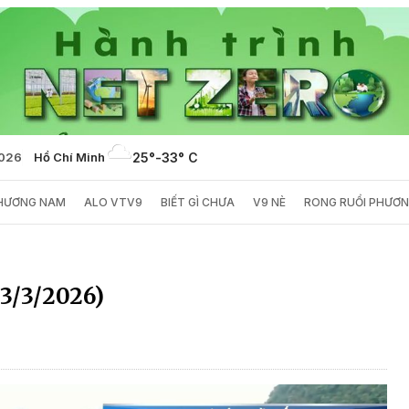
2026
Hồ Chí Minh
25°
-
33° C
PHƯƠNG NAM
ALO VTV9
BIẾT GÌ CHƯA
V9 NÈ
RONG RUỔI PHƯƠ
13/3/2026)