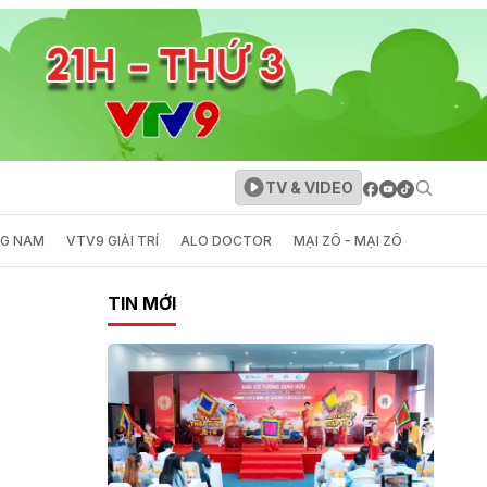
TV & VIDEO
NG NAM
VTV9 GIẢI TRÍ
ALO DOCTOR
MẠI ZÔ - MẠI ZÔ
TIN MỚI