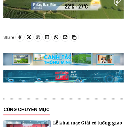
Current
0:02
/
Duration
0:30
Time
Share:
CÙNG CHUYÊN MỤC
Lễ khai mạc Giải cờ tướng giao