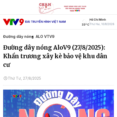
Hồ Chí Minh
ĐÀI TRUYỀN HÌNH VIỆT NAM
Thứ Hai, 10/8/2026
33° C
Đường dây nóng
ALO VTV9
Đường dây nóng AloV9 (27/8/2025):
Khẩn trương xây kè bảo vệ khu dân
cư
Thứ Tư, 27/8/2025