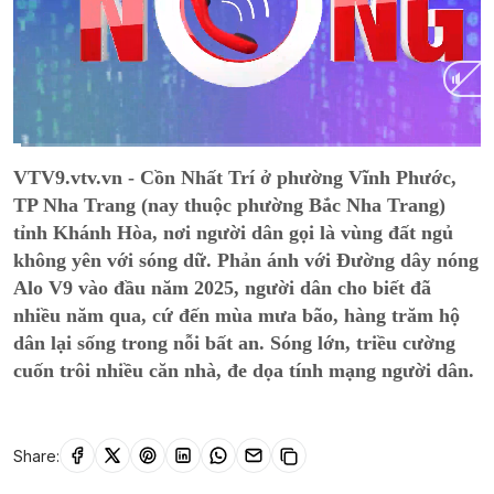
Current
0:14
/
Duration
14:00
VTV9.vtv.vn - Cồn Nhất Trí ở phường Vĩnh Phước,
Time
TP Nha Trang (nay thuộc phường Bắc Nha Trang)
tỉnh Khánh Hòa, nơi người dân gọi là vùng đất ngủ
không yên với sóng dữ. Phản ánh với Đường dây nóng
Alo V9 vào đầu năm 2025, người dân cho biết đã
nhiều năm qua, cứ đến mùa mưa bão, hàng trăm hộ
dân lại sống trong nỗi bất an. Sóng lớn, triều cường
cuốn trôi nhiều căn nhà, đe dọa tính mạng người dân.
Share: