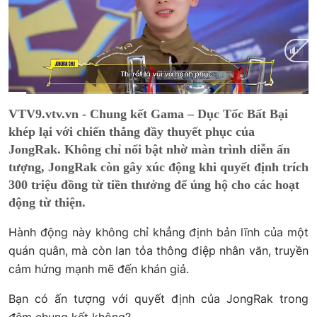
Current
0:09
/
Duration
2:43
VTV9.vtv.vn - Chung kết Gama – Dục Tốc Bất Bại
Time
khép lại với chiến thắng đầy thuyết phục của
JongRak. Không chỉ nổi bật nhờ màn trình diễn ấn
tượng, JongRak còn gây xúc động khi quyết định trích
300 triệu đồng từ tiền thưởng để ủng hộ cho các hoạt
động từ thiện.
Hành động này không chỉ khẳng định bản lĩnh của một
quán quân, mà còn lan tỏa thông điệp nhân văn, truyền
cảm hứng mạnh mẽ đến khán giả.
Bạn có ấn tượng với quyết định của JongRak trong