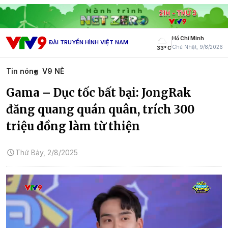
Hồ Chí Minh
ĐÀI TRUYỀN HÌNH VIỆT NAM
Chủ Nhật, 9/8/2026
33° C
Tin nóng
V9 NÈ
Gama – Dục tốc bất bại: JongRak
đăng quang quán quân, trích 300
triệu đồng làm từ thiện
Thứ Bảy, 2/8/2025