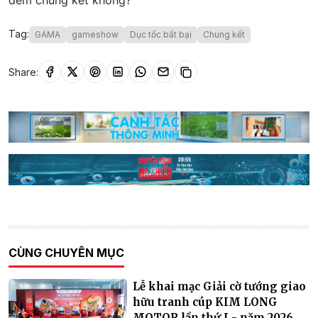
đêm chung kết không?
Tag:
GAMA
gameshow
Dục tốc bất bại
Chung kết
Share:
CÙNG CHUYÊN MỤC
Lễ khai mạc Giải cờ tướng giao
hữu tranh cúp KIM LONG
MOTOR lần thứ I - năm 2026