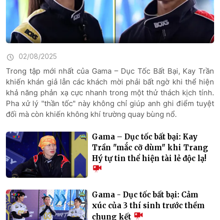
02/08/2025
Trong tập mới nhất của Gama – Dục Tốc Bất Bại, Kay Trần
khiến khán giả lẫn các khách mời phải bất ngờ khi thể hiện
khả năng phản xạ cực nhanh trong một thử thách kịch tính.
Pha xử lý "thần tốc" này không chỉ giúp anh ghi điểm tuyệt
đối mà còn khiến không khí trường quay bùng nổ.
Gama – Dục tốc bất bại: Kay
Trần "mắc cỡ dùm" khi Trang
Hý tự tin thể hiện tài lẻ độc lạ!
Gama - Dục tốc bất bại: Cảm
xúc của 3 thí sinh trước thềm
chung kết