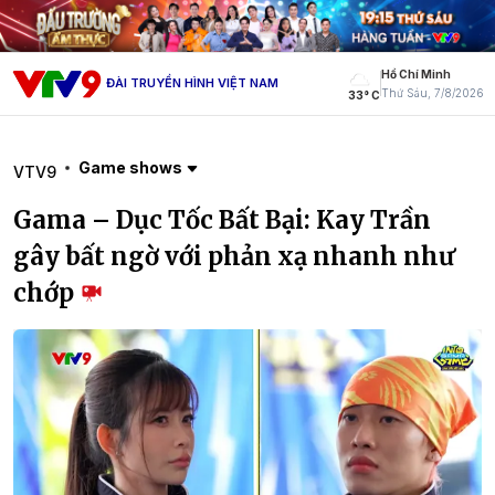
Hồ Chí Minh
ĐÀI TRUYỀN HÌNH VIỆT NAM
Thứ Sáu, 7/8/2026
33° C
Game shows
VTV9
Gama – Dục Tốc Bất Bại: Kay Trần
gây bất ngờ với phản xạ nhanh như
chớp