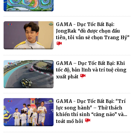
GAMA - Dục Tốc Bất Bại:
JongRak “dù được chọn đầu
tiên, tôi vẫn sẽ chọn Trang Hý”
GAMA – Dục Tốc Bất Bại: Khi
tốc độ, bản lĩnh và trí tuệ cùng
xuất phát
GAMA - Dục Tốc Bất Bại: "Trí
lực song hành" – Thử thách
khiến thí sinh “căng não” và...
toát mồ hôi