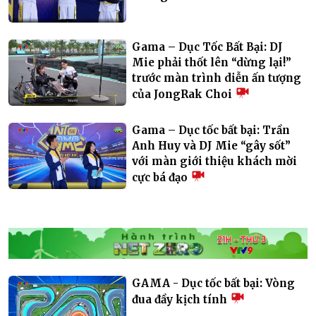
Gama – Dục Tốc Bất Bại: DJ
Mie phải thốt lên “dừng lại!”
trước màn trình diễn ấn tượng
của JongRak Choi
Gama – Dục tốc bất bại: Trần
Anh Huy và DJ Mie “gây sốt”
với màn giới thiệu khách mời
cực bá đạo
GAMA - Dục tốc bất bại: Vòng
đua đầy kịch tính