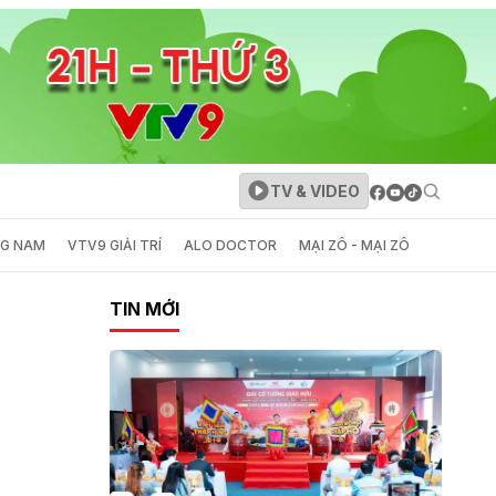
TV & VIDEO
NG NAM
VTV9 GIẢI TRÍ
ALO DOCTOR
MẠI ZÔ - MẠI ZÔ
TIN MỚI