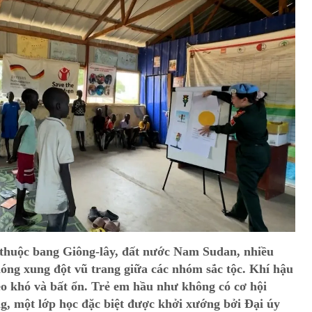
 thuộc bang Giông-lây, đất nước Nam Sudan, nhiều
óng xung đột vũ trang giữa các nhóm sắc tộc. Khí hậu
èo khó và bất ổn. Trẻ em hầu như không có cơ hội
, một lớp học đặc biệt được khởi xướng bởi Đại úy