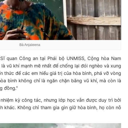
Bà Anjaleena
, Sĩ quan Công an tại Phái bộ UNMISS, Cộng hòa Nam
c là vũ khí mạnh mẽ nhất để chống lại đói nghèo và xung
n thức để các em hiểu giá trị của hòa bình, phá vỡ vòng
hòa bình không chỉ là ngăn chặn bằng vũ khí, mà còn là
g đồng."
 nhiệm kỳ công tác, nhưng lớp học vẫn được duy trì bởi
h khác. Không chỉ tham gia gìn giữ hòa bình, họ còn nỗ