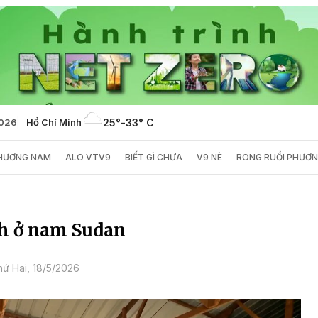
2026
Hồ Chí Minh
25°
-
33° C
PHƯƠNG NAM
ALO VTV9
BIẾT GÌ CHƯA
V9 NÈ
RONG RUỔI PHƯƠ
h ở nam Sudan
ứ Hai, 18/5/2026