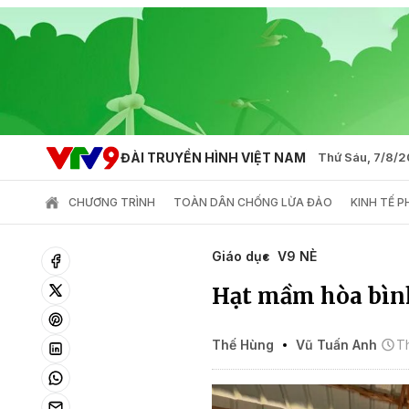
ĐÀI TRUYỀN HÌNH VIỆT NAM
Thứ Sáu, 7/8/
CHƯƠNG TRÌNH
TOÀN DÂN CHỐNG LỪA ĐẢO
KINH TẾ 
Giáo dục
V9 NÈ
Hạt mầm hòa bìn
Thế Hùng
Vũ Tuấn Anh
Th