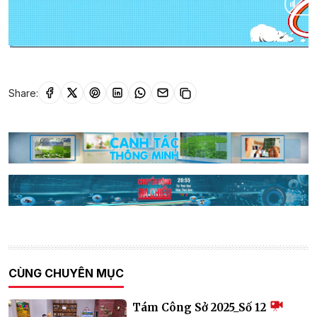
Current
0:02
/
Duration
7:41
Time
Share:
CÙNG CHUYÊN MỤC
Tám Công Sở 2025_Số 12