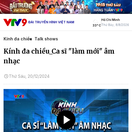
Hồ Chí Minh
ĐÀI TRUYỀN HÌNH VIỆT NAM
Thứ Bảy, 8/8/2026
33° C
Kính đa chiều
Talk shows
Kính đa chiều_Ca sĩ "làm mới" âm
nhạc
Thứ Sáu, 20/12/2024