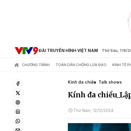
ĐÀI TRUYỀN HÌNH VIỆT NAM
Thứ Sáu, 7/8/
CHƯƠNG TRÌNH
TOÀN DÂN CHỐNG LỪA ĐẢO
KINH TẾ 
Kính đa chiều
Talk shows
Kính đa chiều_Lập
Thứ Năm, 12/12/2024