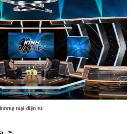
HD
Auto
thương mại điện tử