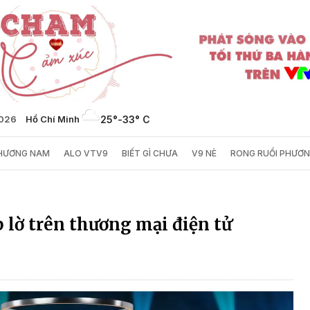
2026
Hồ Chí Minh
25°
-
33° C
PHƯƠNG NAM
ALO VTV9
BIẾT GÌ CHƯA
V9 NÈ
RONG RUỔI PHƯƠ
 lờ trên thương mại điện tử