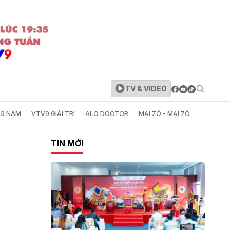
TV & VIDEO
NG NAM
VTV9 GIẢI TRÍ
ALO DOCTOR
MẠI ZÔ - MẠI ZÔ
TIN MỚI