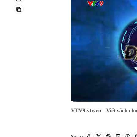
Current
0:06
/
Duration
7:07
VTV9.vtv.vn - Viết sách cho
Time
Share: