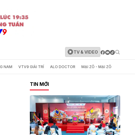
TV & VIDEO
NG NAM
VTV9 GIẢI TRÍ
ALO DOCTOR
MẠI ZÔ - MẠI ZÔ
TIN MỚI