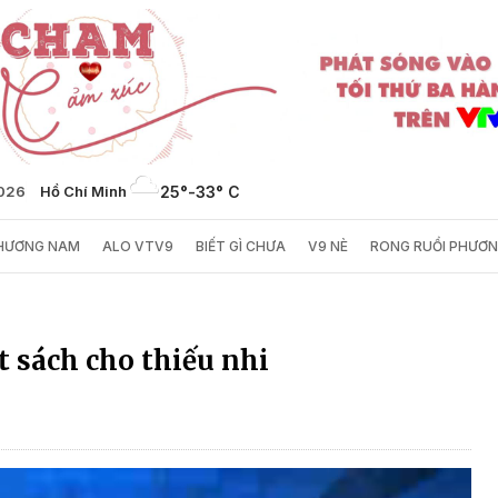
2026
Hồ Chí Minh
25°
-
33° C
PHƯƠNG NAM
ALO VTV9
BIẾT GÌ CHƯA
V9 NÈ
RONG RUỔI PHƯƠ
t sách cho thiếu nhi