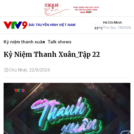
Hồ Chí Minh
ĐÀI TRUYỀN HÌNH VIỆT NAM
Thứ Sáu, 7/8/2026
33° C
Kỷ niệm thanh xuân
Talk shows
Kỷ Niệm Thanh Xuân_Tập 22
Chủ Nhật, 22/9/2024