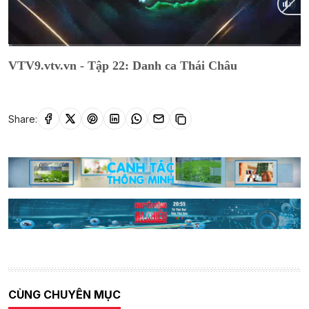
Current
0:02
/
Duration
13:50
VTV9.vtv.vn - Tập 22: Danh ca Thái Châu
Time
Share:
CÙNG CHUYÊN MỤC