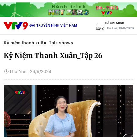
Hồ Chí Minh
ĐÀI TRUYỀN HÌNH VIỆT NAM
Thứ Hai, 10/8/2026
33° C
Kỷ niệm thanh xuân
Talk shows
Kỷ Niệm Thanh Xuân_Tập 26
Thứ Năm, 26/9/2024