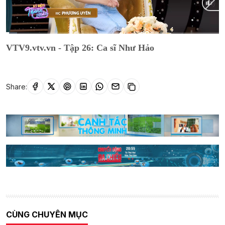
Current
0:11
/
Duration
13:23
VTV9.vtv.vn - Tập 26: Ca sĩ Như Hảo
Time
Share:
CÙNG CHUYÊN MỤC