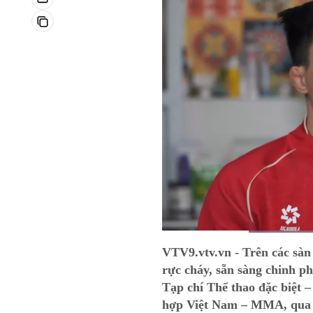
Current
0:15
/
Duration
1:15
VTV9.vtv.vn - Trên các sàn
Time
rực cháy, sẵn sàng chinh p
Tạp chí Thể thao đặc biệt –
hợp Việt Nam – MMA, qua c