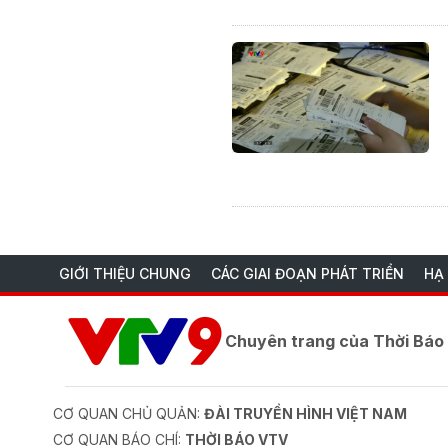
GIỚI THIỆU CHUNG
CÁC GIAI ĐOẠN PHÁT TRIỂN
HẠ
Chuyên trang của Thời Bá
CƠ QUAN CHỦ QUẢN:
ĐÀI TRUYỀN HÌNH VIỆT NAM
CƠ QUAN BÁO CHÍ:
THỜI BÁO VTV