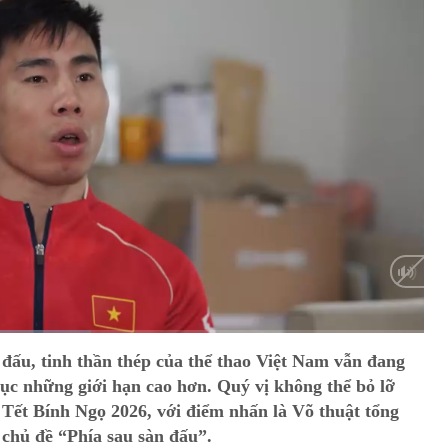
HD
Auto
 đấu, tinh thần thép của thể thao Việt Nam vẫn đang
hục những giới hạn cao hơn. Quý vị không thể bỏ lỡ
 Tết Bính Ngọ 2026, với điểm nhấn là Võ thuật tổng
hủ đề “Phía sau sàn đấu”.