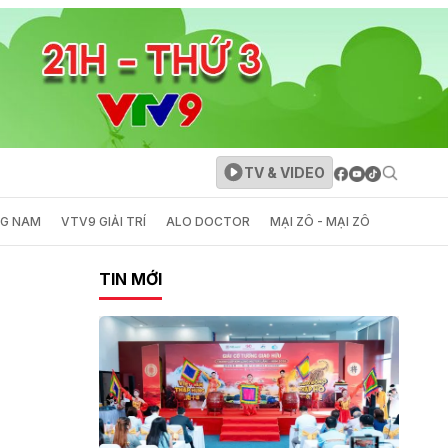
TV & VIDEO
NG NAM
VTV9 GIẢI TRÍ
ALO DOCTOR
MẠI ZÔ - MẠI ZÔ
TIN MỚI