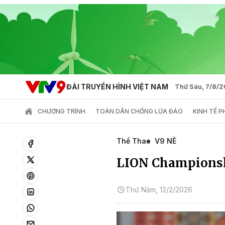
ĐÀI TRUYỀN HÌNH VIỆT NAM
Thứ Sáu, 7/8/
CHƯƠNG TRÌNH
TOÀN DÂN CHỐNG LỪA ĐẢO
KINH TẾ 
Thể Thao
V9 NÈ
LION Championshi
Thứ Năm, 12/2/2026