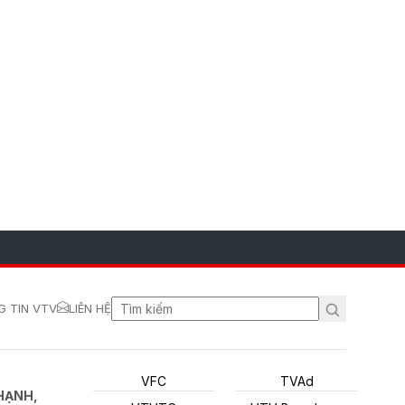
 TIN VTV
LIÊN HỆ
VFC
TVAd
HẠNH,