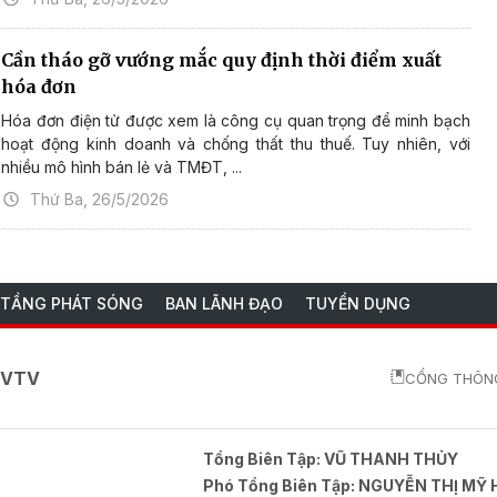
Cần tháo gỡ vướng mắc quy định thời điểm xuất
hóa đơn
Hóa đơn điện tử được xem là công cụ quan trọng để minh bạch
hoạt động kinh doanh và chống thất thu thuế. Tuy nhiên, với
nhiều mô hình bán lẻ và TMĐT, ...
Thứ Ba, 26/5/2026
 TẦNG PHÁT SÓNG
BAN LÃNH ĐẠO
TUYỂN DỤNG
o VTV
CỔNG THÔNG
Tổng Biên Tập:
VŨ THANH THỦY
Phó Tổng Biên Tập:
NGUYỄN THỊ MỸ 