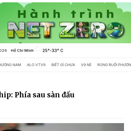
2026
Hồ Chí Minh
25°
-
33° C
PHƯƠNG NAM
ALO VTV9
BIẾT GÌ CHƯA
V9 NÈ
RONG RUỔI PHƯƠ
p: Phía sau sàn đấu