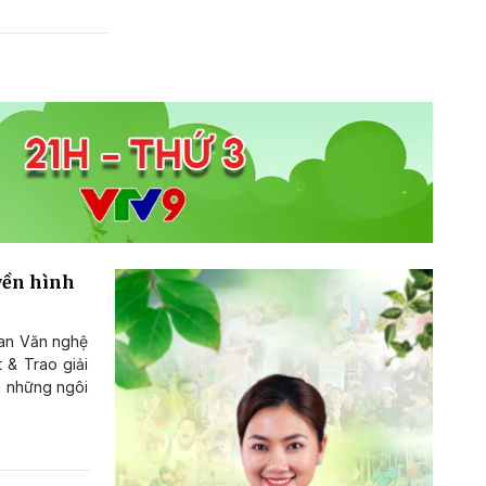
yền hình
Ban Văn nghệ
 & Trao giải
a những ngôi