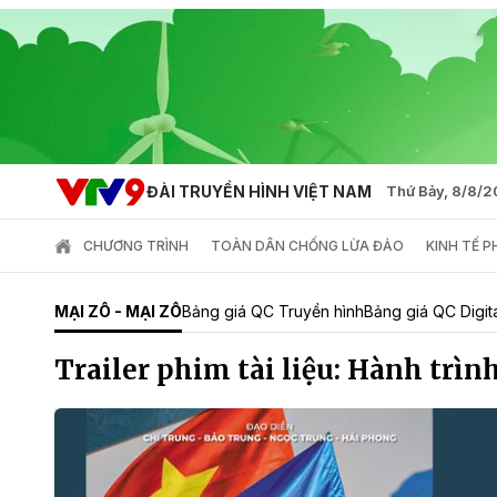
ĐÀI TRUYỀN HÌNH VIỆT NAM
Thứ Bảy, 8/8/
CHƯƠNG TRÌNH
TOÀN DÂN CHỐNG LỪA ĐẢO
KINH TẾ 
MẠI ZÔ - MẠI ZÔ
Bảng giá QC Truyền hình
Bảng giá QC Digit
Trailer phim tài liệu: Hành trìn