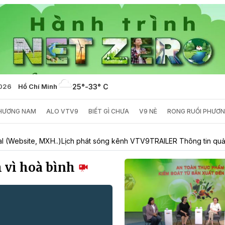
2026
Hồ Chí Minh
25°
-
33° C
PHƯƠNG NAM
ALO VTV9
BIẾT GÌ CHƯA
V9 NÈ
RONG RUỔI PHƯƠ
al (Website, MXH..)
Lịch phát sóng kênh VTV9
TRAILER Thông tin qu
h vì hoà bình