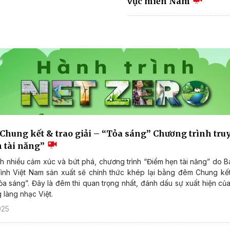
vực miền Nam
Chung kết & trao giải – “Tỏa sáng” Chương trình tru
 tài năng”
nh nhiều cảm xúc và bứt phá, chương trình “Điểm hẹn tài năng” do 
ình Việt Nam sản xuất sẽ chính thức khép lại bằng đêm Chung kết
a sáng”. Đây là đêm thi quan trọng nhất, đánh dấu sự xuất hiện củ
 làng nhạc Việt.
025