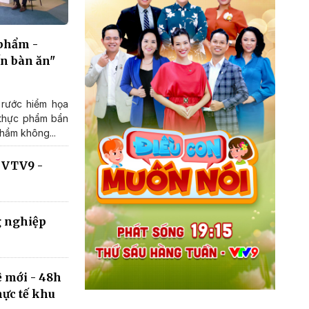
 phẩm -
ến bàn ăn"
rước hiểm họa
 thực phẩm bẩn
hẩm không...
n VTV9 -
g nghiệp
ệ mới - 48h
ực tế khu