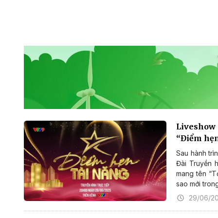
Liveshow 
“Điểm hẹn
Sau hành trì
Đài Truyền h
mang tên “Tỏ
sao mới trong
29/06/2