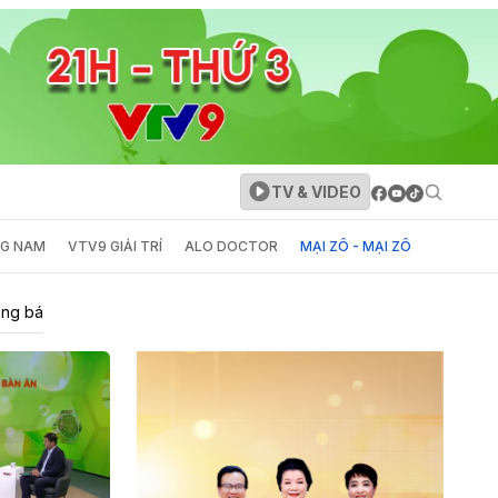
TV & VIDEO
NG NAM
VTV9 GIẢI TRÍ
ALO DOCTOR
MẠI ZÔ - MẠI ZÔ
ảng bá