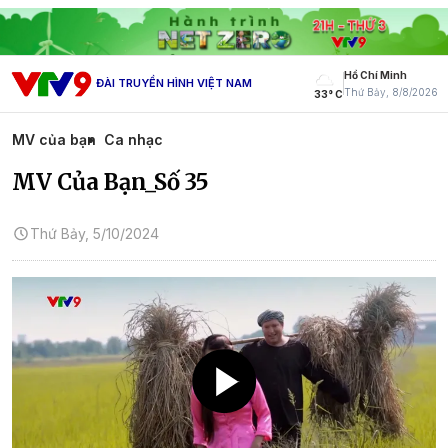
Hồ Chí Minh
ĐÀI TRUYỀN HÌNH VIỆT NAM
Thứ Bảy, 8/8/2026
33° C
MV của bạn
Ca nhạc
MV Của Bạn_Số 35
Thứ Bảy, 5/10/2024