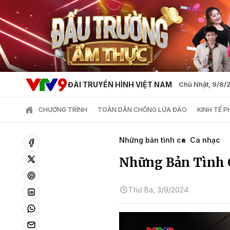
ĐÀI TRUYỀN HÌNH VIỆT NAM
Chủ Nhật, 9/8
CHƯƠNG TRÌNH
TOÀN DÂN CHỐNG LỪA ĐẢO
KINH TẾ 
Những bản tình ca
Ca nhạc
Những Bản Tình C
Thứ Ba, 3/9/2024