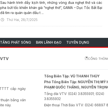
Sau hành trình đầy kịch tính, những vòng đua nghẹt thở và các
pha bứt tốc khiến khán giả “nghẹt thở”, GAMA – Dục Tốc Bất Bại
đã tìm ra quán quân đầu t ...
Thứ Hai, 28/7/2025
 TẦNG PHÁT SÓNG
BAN LÃNH ĐẠO
TUYỂN DỤNG
o VTV
CỔNG THÔNG
Tổng Biên Tập:
VŨ THANH THỦY
Phó Tổng Biên Tập:
NGUYỄN THỊ MỸ 
PHẠM QUỐC THẮNG, NGUYỄN TRỌN
-BTTTT cấp ngày
Tổng đài VTV:
(024) 3.8355931; (024)
3.8355932
 thuận bằng văn
ite này.
Điện thoại Thời Báo VTV:
(024) 66897 