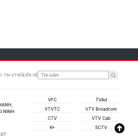
 TIN VTV
LIÊN HỆ
VFC
TVAd
HẠNH,
VTVTC
VTV Broadcom
G NINH
CTV
VTV Cab
K+
SCTV
897