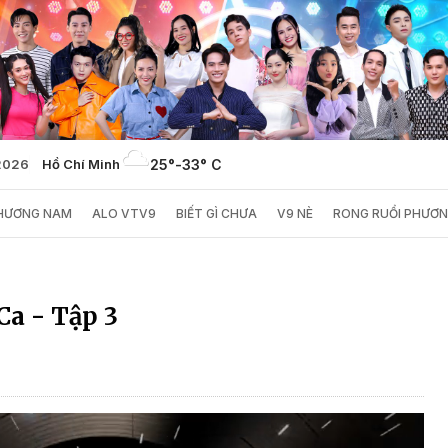
/2026
Hồ Chí Minh
25°
-
33° C
PHƯƠNG NAM
ALO VTV9
BIẾT GÌ CHƯA
V9 NÈ
RONG RUỔI PHƯƠ
a - Tập 3