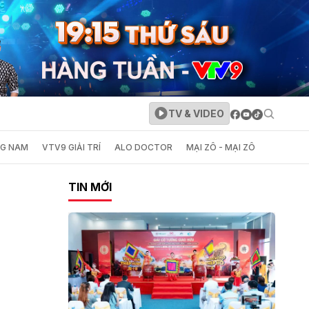
TV & VIDEO
NG NAM
VTV9 GIẢI TRÍ
ALO DOCTOR
MẠI ZÔ - MẠI ZÔ
TIN MỚI