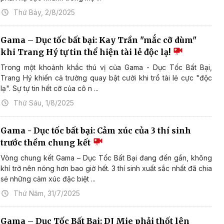
Thứ Bảy, 2/8/2025
Gama – Dục tốc bất bại: Kay Trần "mắc cỡ dùm"
khi Trang Hý tự tin thể hiện tài lẻ độc lạ!
Trong một khoảnh khắc thú vị của Gama - Dục Tốc Bất Bại,
Trang Hý khiến cả trường quay bật cười khi trổ tài lẻ cực "độc
lạ". Sự tự tin hết cỡ của cô n ...
Thứ Sáu, 1/8/2025
Gama - Dục tốc bất bại: Cảm xúc của 3 thí sinh
trước thềm chung kết
Vòng chung kết Gama – Dục Tốc Bất Bại đang đến gần, không
khí trở nên nóng hơn bao giờ hết. 3 thí sinh xuất sắc nhất đã chia
sẻ những cảm xúc đặc biệt ...
Thứ Năm, 31/7/2025
Gama – Dục Tốc Bất Bại: DJ Mie phải thốt lên