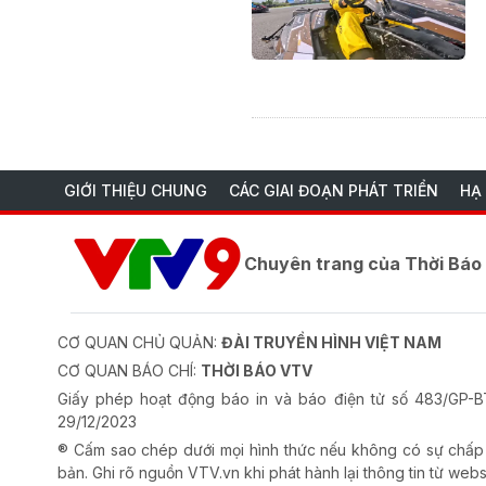
GIỚI THIỆU CHUNG
CÁC GIAI ĐOẠN PHÁT TRIỂN
HẠ
Chuyên trang của Thời Bá
CƠ QUAN CHỦ QUẢN:
ĐÀI TRUYỀN HÌNH VIỆT NAM
CƠ QUAN BÁO CHÍ:
THỜI BÁO VTV
Giấy phép hoạt động báo in và báo điện tử số 483/GP
29/12/2023
® Cấm sao chép dưới mọi hình thức nếu không có sự chấp
bản. Ghi rõ nguồn VTV.vn khi phát hành lại thông tin từ webs