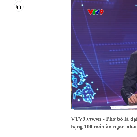
Current
0:01
/
Duration
0:37
VTV9.vtv.vn - Phở bò là đạ
Time
hạng 100 món ăn ngon nhất 