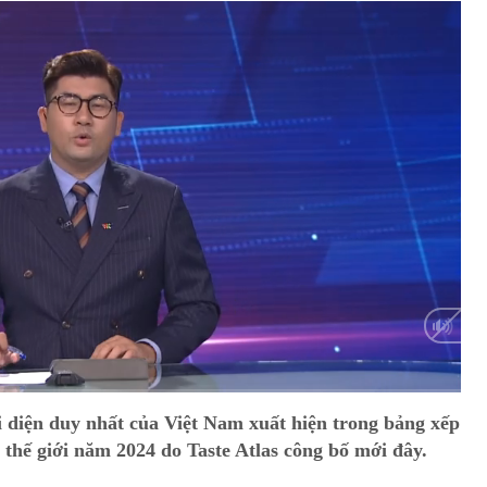
Auto
i diện duy nhất của Việt Nam xuất hiện trong bảng xếp
thế giới năm 2024 do Taste Atlas công bố mới đây.