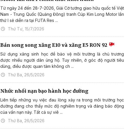
Từ ngày 24 đến 28-7-2026, Giải Cờ tướng giao hữu quốc tế Việt
Nam - Trung Quốc (Quảng Đông) tranh Cúp Kim Long Motor lần
thứ I sẽ diễn ra tại FUTA Res ...
Thứ Tư, 15/7/2026
Bán song song xăng E10 và xăng E5 RON 92
Sử dụng xăng sinh học để bảo vệ môi trường là chủ trương
được nhiều người dân ủng hộ. Tuy nhiên, ở góc độ người tiêu
dùng, điều được quan tâm không ch ...
Thứ Ba, 26/5/2026
Nhức nhối nạn bạo hành học đường
Liên tiếp những vụ việc đau lòng xảy ra trong môi trường học
đường đang cho thấy mức độ nghiêm trọng và đáng báo động
của vấn nạn này. Tất cả sự viê ...
Thứ Ba, 26/5/2026