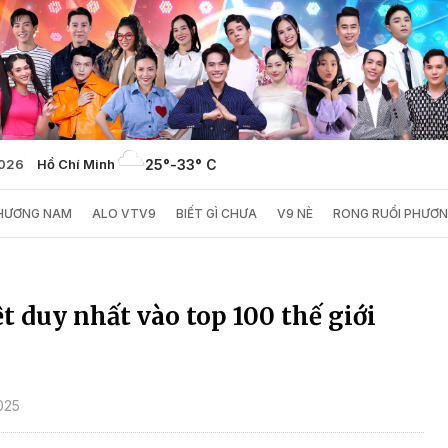
2026
Hồ Chí Minh
25°
-
33° C
PHƯƠNG NAM
ALO VTV9
BIẾT GÌ CHƯA
V9 NÈ
RONG RUỔI PHƯƠ
t duy nhất vào top 100 thế giới
025