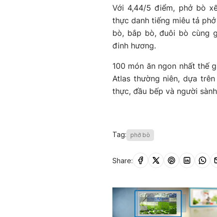
Với 4,44/5 điểm, phở bò x
thực danh tiếng miêu tả ph
bò, bắp bò, đuôi bò cùng g
đinh hương.
100 món ăn ngon nhất thế gi
Atlas thường niên, dựa tr
thực, đầu bếp và người sành 
Tag:
phở bò
Share: