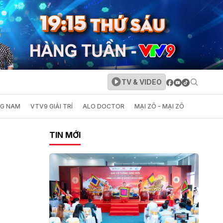
TV & VIDEO
NG NAM
VTV9 GIẢI TRÍ
ALO DOCTOR
MẠI ZÔ - MẠI ZÔ
TIN MỚI