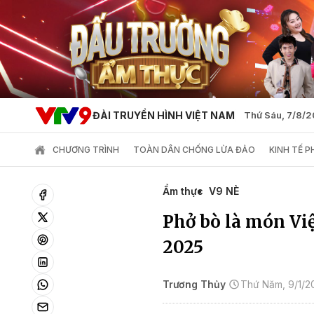
ĐÀI TRUYỀN HÌNH VIỆT NAM
Thứ Sáu, 7/8/
CHƯƠNG TRÌNH
TOÀN DÂN CHỐNG LỪA ĐẢO
KINH TẾ 
Ẩm thực
V9 NÈ
Phở bò là món Việ
2025
Trương Thủy
Thứ Năm, 9/1/2