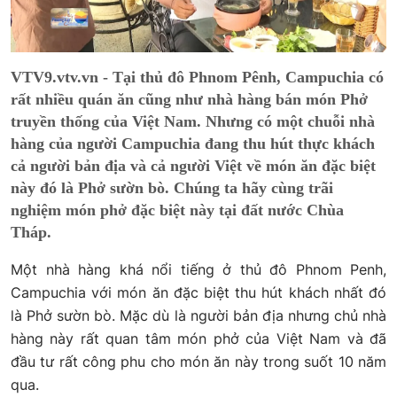
VTV9.vtv.vn - Tại thủ đô Phnom Pênh, Campuchia có
rất nhiều quán ăn cũng như nhà hàng bán món Phở
truyền thống của Việt Nam. Nhưng có một chuỗi nhà
hàng của người Campuchia đang thu hút thực khách
cả người bản địa và cả người Việt về món ăn đặc biệt
này đó là Phở sườn bò. Chúng ta hãy cùng trãi
nghiệm món phở đặc biệt này tại đất nước Chùa
Tháp.
Một nhà hàng khá nổi tiếng ở thủ đô Phnom Penh,
Campuchia với món ăn đặc biệt thu hút khách nhất đó
là Phở sườn bò. Mặc dù là người bản địa nhưng chủ nhà
hàng này rất quan tâm món phở của Việt Nam và đã
đầu tư rất công phu cho món ăn này trong suốt 10 năm
qua.