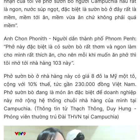
nhận của tôi về phở sườn bò người Campuchia nấu rất
là ngon, nước súp ngọt, đặc biệt là sườn bò ở đây rất là
mềm, mềm tới ăn, mềm vừa ăn chứ không phải quá
mềm”.
Anh Chon Phonith - Người dân thành phố Phnom Penh:
“Phở này đặc biệt là có sườn bò rất thơm và ngon làm
cho mình rất thích ăn, cho nên mỗi khi muốn ăn phở thì
tôi nhớ tới nhà hàng 103 này”.
Phở sườn bò ở nhà hàng này có giá 8 đô la Mỹ một tô,
cộng với 10% thuế, tức gần 230.000 đồng Việt Nam.
Phở sườn bò đang là món ăn đặc biệt để doanh nghiệp
này mở rộng hệ thống chuỗi nhà hàng của mình tại
Campuchia. (Thông tin từ Thạch Thông, Duy Hưng -
Phóng viên thường trú Đài THVN tại Campuchia)