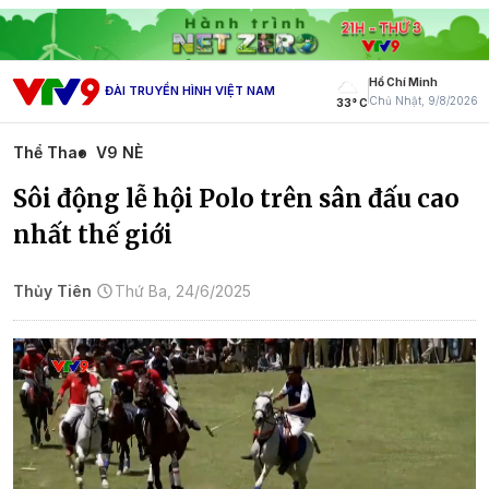
Hồ Chí Minh
ĐÀI TRUYỀN HÌNH VIỆT NAM
Chủ Nhật, 9/8/2026
33° C
Thể Thao
V9 NÈ
Sôi động lễ hội Polo trên sân đấu cao
nhất thế giới
Thủy Tiên
Thứ Ba, 24/6/2025