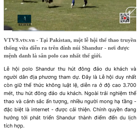
Current
0:01
/
Duration
0:26
VTV9.vtv.vn - Tại Pakistan, một lễ hội thể thao truyền
Time
thống vừa diễn ra trên đỉnh núi Shandur - nơi được
mệnh danh là sân polo cao nhất thế giới.
Lễ hội polo Shandur thu hút đông đảo du khách và
người dân địa phương tham dự. Đây là Lễ hội duy nhất
còn giữ thể thức không luật lệ, diễn ra ở độ cao 3.700
mét, thu hút đông đảo du khách. Ngoài trải nghiệm thể
thao và cảnh sắc ấn tượng, nhiều người mong hạ tầng -
đặc biệt là internet - được cải thiện. Chính quyền đang
hướng tới phát triển Shandur thành điểm đến du lịch
tích hợp.