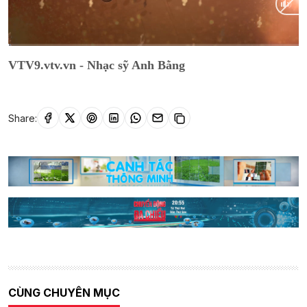
Current
0:13
/
Duration
1:27:07
VTV9.vtv.vn - Nhạc sỹ Anh Bằng
Time
Share:
CÙNG CHUYÊN MỤC