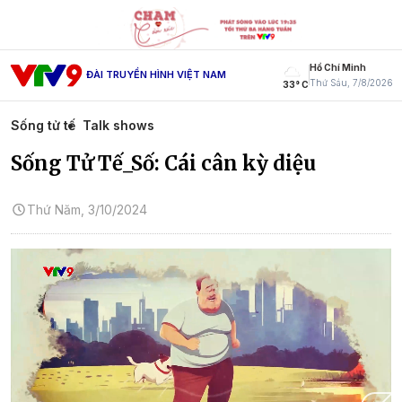
Hồ Chí Minh
ĐÀI TRUYỀN HÌNH VIỆT NAM
Thứ Sáu, 7/8/2026
33° C
Sống tử tế
Talk shows
Sống Tử Tế_Số: Cái cân kỳ diệu
Thứ Năm, 3/10/2024