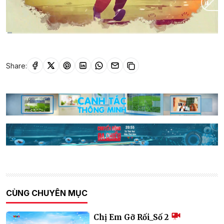
Current
0:10
/
Duration
23:00
Time
Share:
CÙNG CHUYÊN MỤC
Chị Em Gỡ Rối_Số 2