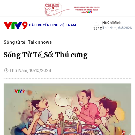
Hồ Chí Minh
ĐÀI TRUYỀN HÌNH VIỆT NAM
Thứ Năm, 6/8/2026
33° C
Sống tử tế
Talk shows
Sống Tử Tế_Số: Thú cưng
Thứ Năm, 10/10/2024