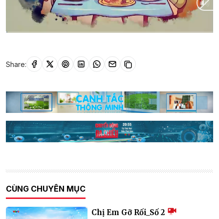
Current
0:01
/
Duration
23:00
Time
Share:
CÙNG CHUYÊN MỤC
Chị Em Gỡ Rối_Số 2