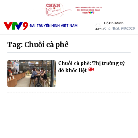
Hồ Chí Minh
ĐÀI TRUYỀN HÌNH VIỆT NAM
Chủ Nhật, 9/8/2026
33° C
Tag: Chuỗi cà phê
Chuỗi cà phê: Thị trường tỷ
đô khốc liệt