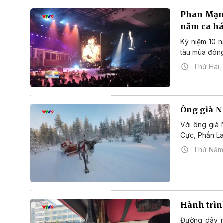
Phan Mạnh
năm ca h
Kỷ niệm 10 
tàu mùa đông
Thứ Hai,
Ông già N
Với ông già 
Cực, Phần La
Thứ Năm,
Hành trìn
Đường dây n