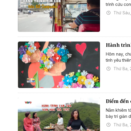
trình cứu con
Thứ Sáu,
Hành trìn
Hôm nay, chú
tình yêu thiê
Thứ Ba, 
Điểm đến c
Nằm khiêm tố
bày trí giản 
Thứ Ba, 