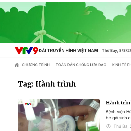
ĐÀI TRUYỀN HÌNH VIỆT NAM
Thứ Bảy, 8/8/
CHƯƠNG TRÌNH
TOÀN DÂN CHỐNG LỪA ĐẢO
KINH TẾ 
Tag: Hành trình
Hành trìn
Bệnh viện Hù
bé gái sinh c
Thứ Ba, 