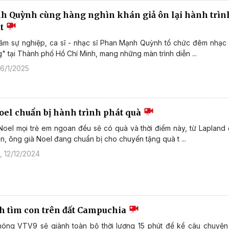
 Quỳnh cùng hàng nghìn khán giả ôn lại hành trìn
át
năm sự nghiệp, ca sĩ - nhạc sĩ Phan Mạnh Quỳnh tổ chức đêm nhạc
" tại Thành phố Hồ Chí Minh, mang những màn trình diễn ...
 6/1/2025
oel chuẩn bị hành trình phát quà
Noel mọi trẻ em ngoan đều sẽ có quà và thời điểm này, từ Lapland 
n, ông già Noel đang chuẩn bị cho chuyến tặng quà t ...
 12/12/2024
h tìm con trên đất Campuchia
óng VTV9 sẽ giành toàn bộ thời lượng 15 phút để kể câu chuyện