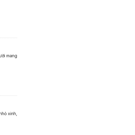
gười mang
nhỏ xinh,