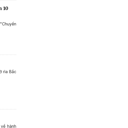
h 10
 "Chuyến
ở rìa Bắc
 về hành