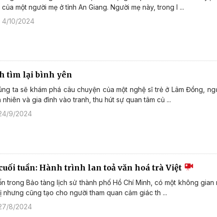
 của một người mẹ ở tỉnh An Giang. Người mẹ này, trong l ...
 4/10/2024
h tìm lại bình yên
ng ta sẽ khám phá câu chuyện của một nghệ sĩ trẻ ở Lâm Đồng, n
n nhiên và gia đình vào tranh, thu hút sự quan tâm củ ...
24/9/2024
uối tuần: Hành trình lan toả văn hoá trà Việt
n trong Bảo tàng lịch sử thành phố Hồ Chí Minh, có một không gian 
dị nhưng cũng tạo cho người tham quan cảm giác th ...
27/8/2024