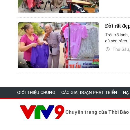
Đời rất đ
Trời trở lạn
cũ sờn rách..
Thứ Sáu,
GIỚI THIỆU CHUNG
CÁC GIAI ĐOẠN PHÁT TRIỂN
HẠ
Chuyên trang của Thời Bá