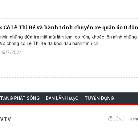
ẹp: Cô Lê Thị Bé và hành trình chuyến xe quần áo 0 đồ
h, nhìn những đứa trẻ mặt mũi lấm lem, co rúm, khoác lên mình những
.Vợ chồng cô Lê Thị Bé đã khởi đầu hành trình ch ...
 19/7/2024
 TẦNG PHÁT SÓNG
BAN LÃNH ĐẠO
TUYỂN DỤNG
o VTV
CỔNG THÔNG