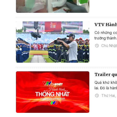
VTV Hành
Có những con
trưởng thành.
Chủ Nhật
Trailer q
Quá khứ khôn
lai. Đó là hà
Thứ Hai,