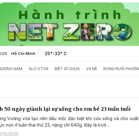
2026
Hồ Chí Minh
25°
-
33° C
PHƯƠNG NAM
ALO VTV9
BIẾT GÌ CHƯA
V9 NÈ
RONG RUỔI PHƯƠ
h 50 ngày giành lại sự sống cho em bé 23 tuần tuổi
ng Vương vừa tạo nên dấu mốc đặc biệt khi cứu sống và cho xuất
ực non ở tuần thai thứ 23, nặng chỉ 640g. Đây là trườ ...
2/12/2025