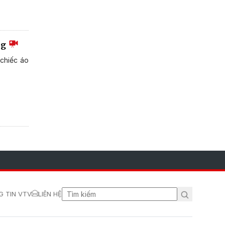
ng
 chiếc áo
 TIN VTV
LIÊN HỆ