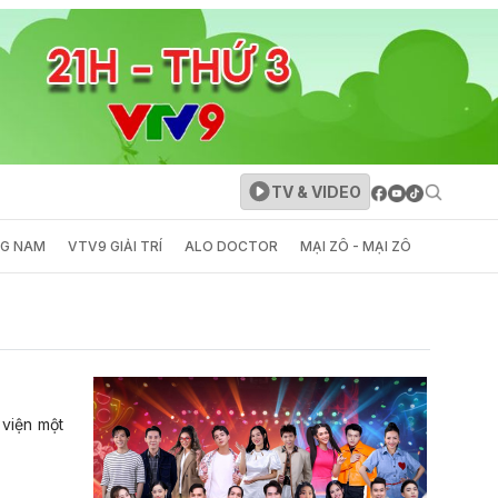
TV & VIDEO
NG NAM
VTV9 GIẢI TRÍ
ALO DOCTOR
MẠI ZÔ - MẠI ZÔ
 viện một