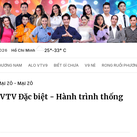
2026
Hồ Chí Minh
25°
-
33° C
PHƯƠNG NAM
ALO VTV9
BIẾT GÌ CHƯA
V9 NÈ
RONG RUỔI PHƯƠ
ẠI ZÔ - MẠI ZÔ
 VTV Đặc biệt - Hành trình thống