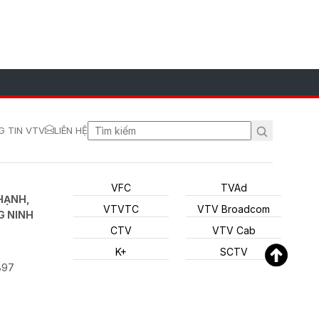
 TIN VTV
LIÊN HỆ
VFC
TVAd
HẠNH,
VTVTC
VTV Broadcom
G NINH
CTV
VTV Cab
K+
SCTV
897