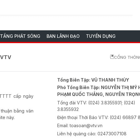
 TẦNG PHÁT SÓNG
BAN LÃNH ĐẠO
TUYỂN DỤNG
o VTV
CỔNG THÔNG
Tổng Biên Tập:
VŨ THANH THỦY
Phó Tổng Biên Tập:
NGUYỄN THỊ MỸ 
PHẠM QUỐC THẮNG, NGUYỄN TRỌN
-BTTTT cấp ngày
Tổng đài VTV:
(024) 3.8355931; (024)
3.8355932
 thuận bằng văn
ite này.
Điện thoại Thời Báo VTV:
(024) 66897 
Email:
toasoan@vtv.vn
Liên hệ quảng cáo:
02473007108