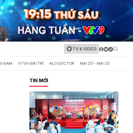
TV & VIDEO
NG NAM
VTV9 GIẢI TRÍ
ALO DOCTOR
MẠI ZÔ - MẠI ZÔ
TIN MỚI