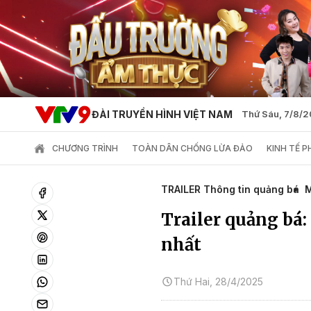
ĐÀI TRUYỀN HÌNH VIỆT NAM
Thứ Sáu, 7/8/
CHƯƠNG TRÌNH
TOÀN DÂN CHỐNG LỪA ĐẢO
KINH TẾ 
TRAILER Thông tin quảng bá
M
Trailer quảng bá:
nhất
Thứ Hai, 28/4/2025