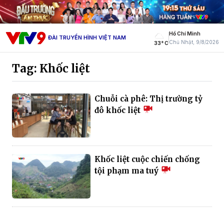
Hồ Chí Minh
ĐÀI TRUYỀN HÌNH VIỆT NAM
Chủ Nhật, 9/8/2026
33° C
Tag: Khốc liệt
Chuỗi cà phê: Thị trường tỷ
đô khốc liệt
Khốc liệt cuộc chiến chống
tội phạm ma tuý