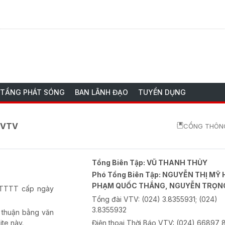
 TẦNG PHÁT SÓNG
BAN LÃNH ĐẠO
TUYỂN DỤNG
o VTV
CỔNG THÔNG
Tổng Biên Tập:
VŨ THANH THỦY
Phó Tổng Biên Tập:
NGUYỄN THỊ MỸ 
PHẠM QUỐC THẮNG, NGUYỄN TRỌN
-BTTTT cấp ngày
Tổng đài VTV:
(024) 3.8355931; (024)
3.8355932
 thuận bằng văn
ite này.
Điện thoại Thời Báo VTV:
(024) 66897 