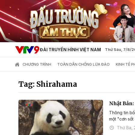
ĐÀI TRUYỀN HÌNH VIỆT NAM
Thứ Sáu, 7/8/
CHƯƠNG TRÌNH
TOÀN DÂN CHỐNG LỪA ĐẢO
KINH TẾ 
Tag: Shirahama
Nhật Bản:
Thông tin bố
một "cơn sốt 
Thứ Ba, 