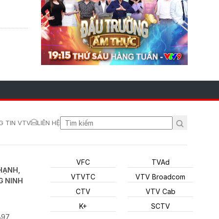
 TIN VTV
LIÊN HỆ
VFC
TVAd
HẠNH,
VTVTC
VTV Broadcom
G NINH
CTV
VTV Cab
K+
SCTV
897