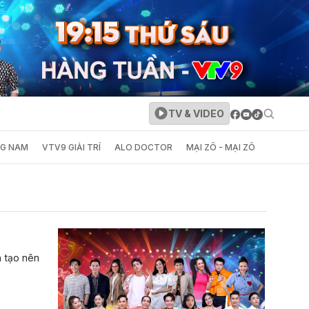
TV & VIDEO
NG NAM
VTV9 GIẢI TRÍ
ALO DOCTOR
MẠI ZÔ - MẠI ZÔ
ã tạo nên