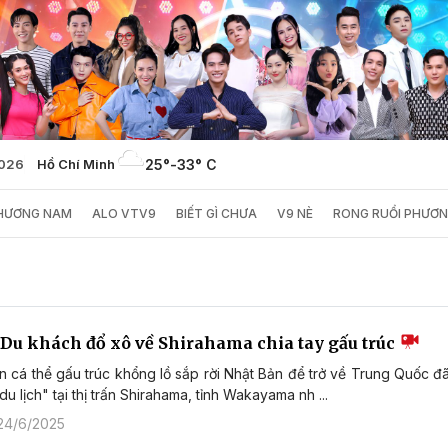
2026
Hồ Chí Minh
25°
-
33° C
PHƯƠNG NAM
ALO VTV9
BIẾT GÌ CHƯA
V9 NÈ
RONG RUỔI PHƯƠ
 Du khách đổ xô về Shirahama chia tay gấu trúc
n cá thể gấu trúc khổng lồ sắp rời Nhật Bản để trở về Trung Quốc đ
du lịch" tại thị trấn Shirahama, tỉnh Wakayama nh ...
24/6/2025