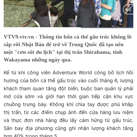
Current
0:17
/
Duration
0:27
VTV9.vtv.vn - Thông tin bốn cá thể gấu trúc khổng lồ
Time
sắp rời Nhật Bản để trở về Trung Quốc đã tạo nên
một "cơn sốt du lịch" tại thị trấn Shirahama, tỉnh
Wakayama những ngày qua.
Kể từ khi công viên Adventure World công bố lịch hồi
hương của bốn cá thể gấu trúc vào cuối tháng 6, lượng
khách tham quan tăng đột biến, buộc ban quản lý phải
mở cửa sớm và giới hạn thời gian tiếp cận khu vực
chuồng trưng bày. Không khí chia tay được phủ khắp
thị trấn, từ các điểm chụp ảnh đến cửa hàng lưu niệm
và thực đơn nhà hàng đều lấy cảm hứng từ gấu trúc.
Sân bay địa phương cũng ghi nhận lượng khách tăng
hơn 40% trong tháng 5.