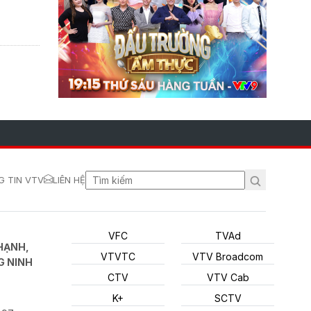
 TIN VTV
LIÊN HỆ
VFC
TVAd
HẠNH,
VTVTC
VTV Broadcom
G NINH
CTV
VTV Cab
K+
SCTV