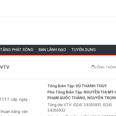
 TẦNG PHÁT SÓNG
BAN LÃNH ĐẠO
TUYỂN DỤNG
o VTV
CỔNG THÔNG
Tổng Biên Tập:
VŨ THANH THỦY
Phó Tổng Biên Tập:
NGUYỄN THỊ MỸ 
PHẠM QUỐC THẮNG, NGUYỄN TRỌN
-BTTTT cấp ngày
Tổng đài VTV:
(024) 3.8355931; (024)
3.8355932
 thuận bằng văn