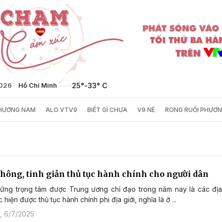
2026
Hồ Chí Minh
25°
-
33° C
PHƯƠNG NAM
ALO VTV9
BIẾT GÌ CHƯA
V9 NÈ
RONG RUỔI PHƯƠ
thông, tinh giản thủ tục hành chính cho người dân
hững trọng tâm được Trung ương chỉ đạo trong năm nay là các đị
 hiện được thủ tục hành chính phi địa giới, nghĩa là ở ...
, 6/7/2025