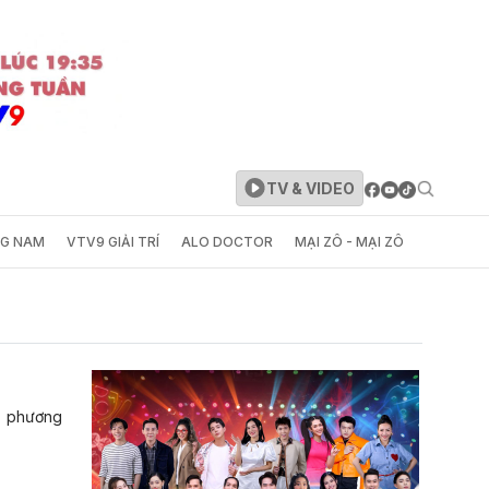
TV & VIDEO
NG NAM
VTV9 GIẢI TRÍ
ALO DOCTOR
MẠI ZÔ - MẠI ZÔ
a phương