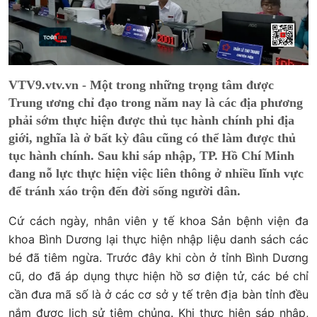
VTV9.vtv.vn - Một trong những trọng tâm được
Trung ương chỉ đạo trong năm nay là các địa phương
phải sớm thực hiện được thủ tục hành chính phi địa
giới, nghĩa là ở bất kỳ đâu cũng có thể làm được thủ
tục hành chính. Sau khi sáp nhập, TP. Hồ Chí Minh
đang nỗ lực thực hiện việc liên thông ở nhiều lĩnh vực
để tránh xáo trộn đến đời sống người dân.
Cứ cách ngày, nhân viên y tế khoa Sản bệnh viện đa
khoa Bình Dương lại thực hiện nhập liệu danh sách các
bé đã tiêm ngừa. Trước đây khi còn ở tỉnh Bình Dương
cũ, do đã áp dụng thực hiện hồ sơ điện tử, các bé chỉ
cần đưa mã số là ở các cơ sở y tế trên địa bàn tỉnh đều
nắm được lịch sử tiêm chủng. Khi thực hiện sáp nhập,