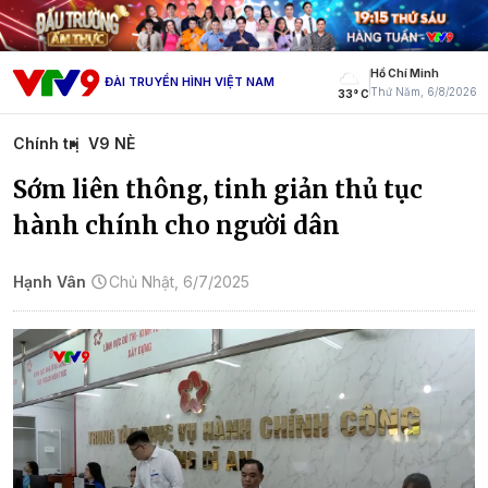
Hồ Chí Minh
ĐÀI TRUYỀN HÌNH VIỆT NAM
Thứ Năm, 6/8/2026
33° C
Chính trị
V9 NÈ
Sớm liên thông, tinh giản thủ tục
hành chính cho người dân
Hạnh Vân
Chủ Nhật, 6/7/2025