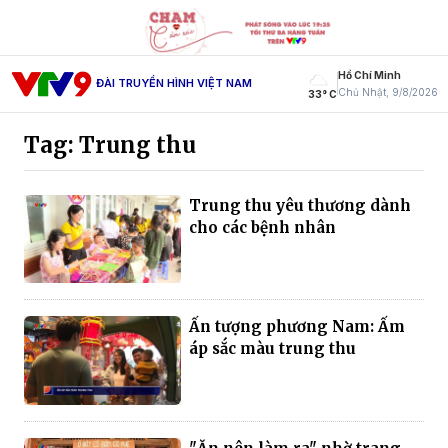
Hồ Chí Minh
ĐÀI TRUYỀN HÌNH VIỆT NAM
Chủ Nhật, 9/8/2026
33° C
Tag: Trung thu
Trung thu yêu thương dành
cho các bệnh nhân
Ấn tượng phương Nam: Ấm
áp sắc màu trung thu