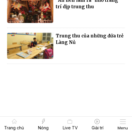
"Ăn nên làm ra" nhờ trang
trí dịp trung thu
Trung thu của những đứa trẻ
Làng Nủ
Trang chủ
Nóng
Live TV
Giải trí
Menu