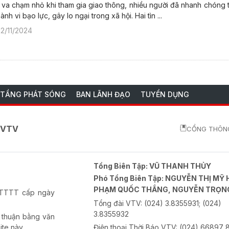
 va chạm nhỏ khi tham gia giao thông, nhiều người đã nhanh chóng t
nh vi bạo lực, gây lo ngại trong xã hội. Hai tìn ...
12/11/2024
 TẦNG PHÁT SÓNG
BAN LÃNH ĐẠO
TUYỂN DỤNG
o VTV
CỔNG THÔNG
Tổng Biên Tập:
VŨ THANH THỦY
Phó Tổng Biên Tập:
NGUYỄN THỊ MỸ 
PHẠM QUỐC THẮNG, NGUYỄN TRỌN
-BTTTT cấp ngày
Tổng đài VTV:
(024) 3.8355931; (024)
3.8355932
 thuận bằng văn
ite này.
Điện thoại Thời Báo VTV:
(024) 66897 