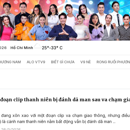
2026
Hồ Chí Minh
25°
-
33° C
PHƯƠNG NAM
ALO VTV9
BIẾT GÌ CHƯA
V9 NÈ
RONG RUỔI PHƯƠ
đoạn clip thanh niên bị đánh dã man sau va chạm gi
 đang xôn xao với một đoạn clip va chạm giao thông, nhưng điều 
 là cảnh nam thanh niên nằm bất động vẫn bị đánh dã man ...
 28/3/2025