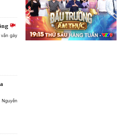
hông
g vẫn gây
va
g Nguyễn