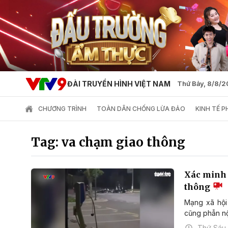
ĐÀI TRUYỀN HÌNH VIỆT NAM
Thứ Bảy, 8/8/
CHƯƠNG TRÌNH
TOÀN DÂN CHỐNG LỪA ĐẢO
KINH TẾ 
Tag: va chạm giao thông
Xác minh 
thông
Mạng xã hội
cũng phẫn nộ
Thứ Sáu,