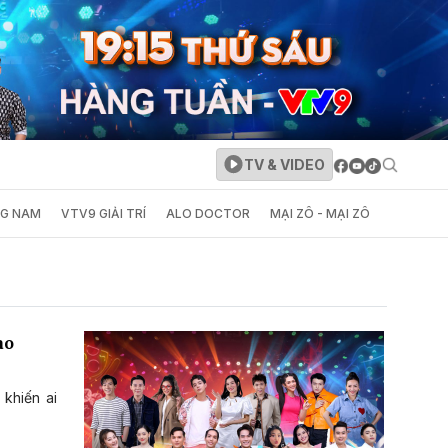
TV & VIDEO
NG NAM
VTV9 GIẢI TRÍ
ALO DOCTOR
MẠI ZÔ - MẠI ZÔ
ao
khiến ai