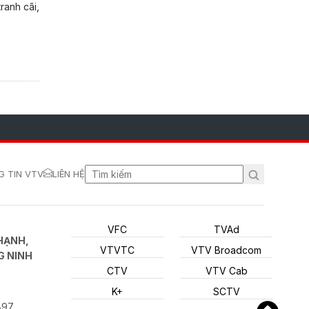
ranh cãi,
 TIN VTV
LIÊN HỆ
VFC
TVAd
HẠNH,
VTVTC
VTV Broadcom
G NINH
CTV
VTV Cab
K+
SCTV
897