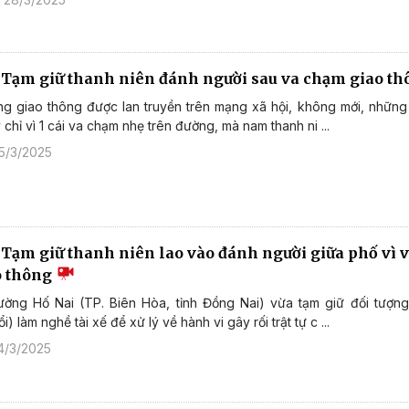
: Tạm giữ thanh niên đánh người sau va chạm giao t
ng giao thông được lan truyền trên mạng xã hội, không mới, nhữn
chỉ vì 1 cái va chạm nhẹ trên đường, mà nam thanh ni ...
5/3/2025
 Tạm giữ thanh niên lao vào đánh người giữa phố vì 
o thông
ờng Hố Nai (TP. Biên Hòa, tỉnh Đồng Nai) vừa tạm giữ đối tượn
i) làm nghề tài xế để xử lý về hành vi gây rối trật tự c ...
4/3/2025