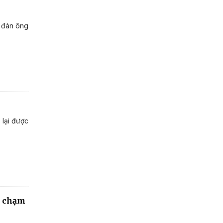
i đàn ông
 lại được
a chạm