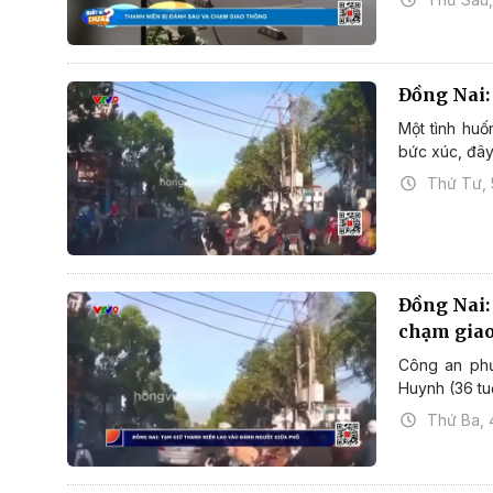
Đồng Nai
Một tình huố
bức xúc, đây 
Thứ Tư, 
Đồng Nai:
chạm gia
Công an phư
Huynh (36 tuổ
Thứ Ba, 