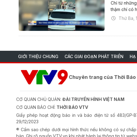
Chỉ từ những
thậm chí có hà
Thứ Ba, 
GIỚI THIỆU CHUNG
CÁC GIAI ĐOẠN PHÁT TRIỂN
HẠ
Chuyên trang của Thời Bá
CƠ QUAN CHỦ QUẢN:
ĐÀI TRUYỀN HÌNH VIỆT NAM
CƠ QUAN BÁO CHÍ:
THỜI BÁO VTV
Giấy phép hoạt động báo in và báo điện tử số 483/GP
29/12/2023
® Cấm sao chép dưới mọi hình thức nếu không có sự chấp
bản. Ghi rõ nguồn VTV.vn khi phát hành lại thông tin từ webs