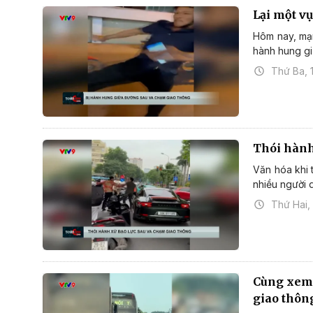
Lại một v
Hôm nay, mạn
hành hung gi
Thứ Ba, 
Thói hành
Văn hóa khi 
nhiều người q
Thứ Hai,
Cùng xem 
giao thô