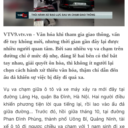
VTV9.vtv.vn - Văn hóa khi tham gia giao thông, vấn
đề tuy không mới, nhưng thời gian gần đây lại được
nhiều người quan tâm. Bởi sau nhiều vụ va chạm trên
đường chỉ ở mức độ nhẹ, đáng lẽ hai bên có thể bắt
tay nhau, giải quyết ôn hòa, thì không ít người lại
chọn cách hành xử thiếu văn hóa, thậm chí dẫn đến
ẩu đả khiến sự việc bị đẩy đi quá xa.
Vụ va chạm giữa ô tô và xe máy xảy ra mới đây tại
đường Láng Hạ, quận Ba Đình, Hà Nội. Hai người điều
khiển phương tiện lời qua tiếng lại, rồi lao vào ẩu đả
giữa đường… Trước đó, hồi giữa tháng 10, tại đường
Phan Đình Phùng, thành phố Uông Bí, Quảng Ninh, tài
xế ô tô đi ngược chiều va chạm với 1 nam sinh đi xe