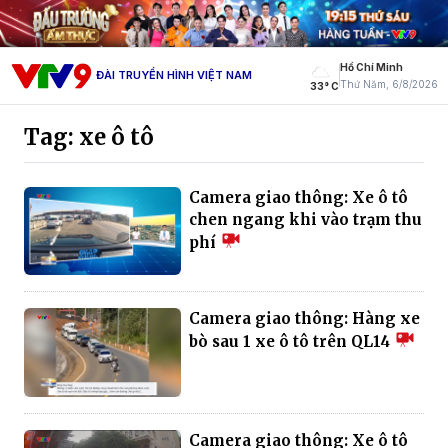
Hồ Chí Minh
ĐÀI TRUYỀN HÌNH VIỆT NAM
Thứ Năm, 6/8/2026
33° C
Tag: xe ô tô
Camera giao thông: Xe ô tô
chen ngang khi vào trạm thu
phí
Camera giao thông: Hàng xe
bò sau 1 xe ô tô trên QL14
Camera giao thông: Xe ô tô