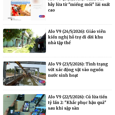
bẫy lừa từ "miếng mồi" lãi suất
cao
Alo V9 (24/5/2026): Giáo viên
kiến nghị hỗ trợ di dời khu
nhà tập thể
Alo V9 (23/5/2026): Tình trạng
vứt xác động vật vào nguồn
nước sinh hoạt
Alo V9 (22/5/2026): Cú lừa tiền
tỷ lần 2: "Khắc phục hậu quả"
sau khi sập sàn