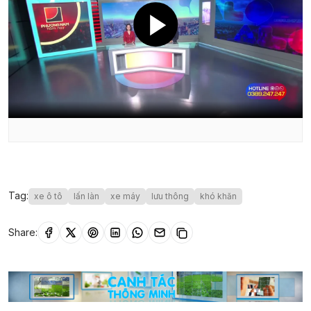
Tag:
xe ô tô
lấn làn
xe máy
lưu thông
khó khăn
Share: