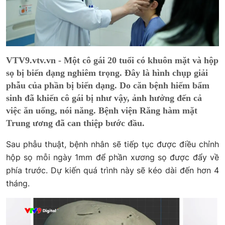
VTV9.vtv.vn - Một cô gái 20 tuổi có khuôn mặt và hộp
sọ bị biến dạng nghiêm trọng. Đây là hình chụp giải
phẫu của phần bị biến dạng. Do căn bệnh hiếm bẩm
sinh đã khiến cô gái bị như vậy, ảnh hưởng đến cả
việc ăn uống, nói năng. Bệnh viện Răng hàm mặt
Trung ương đã can thiệp bước đầu.
Sau phẫu thuật, bệnh nhân sẽ tiếp tục được điều chỉnh
hộp sọ mỗi ngày 1mm để phần xương sọ được đẩy về
phía trước. Dự kiến quá trình này sẽ kéo dài đến hơn 4
tháng.