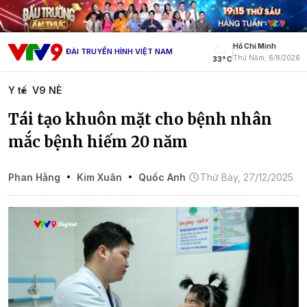
Hồ Chí Minh
ĐÀI TRUYỀN HÌNH VIỆT NAM
Thứ Năm, 6/8/2026
33° C
Y tế
V9 NÈ
Tái tạo khuôn mặt cho bệnh nhân
mắc bệnh hiếm 20 năm
Phan Hằng
Kim Xuân
Quốc Anh
Thứ Bảy, 27/12/2025