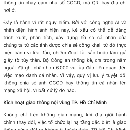
thông tin nhạy cảm như số CCCD, mã QR, hay địa chỉ
nơi ở.
Đây là hành vi rất nguy hiểm. Bởi với công nghệ AI và
nhận diện hình ảnh hiện nay, kẻ xấu có thể dễ dàng
trích xuất, phân tích, xây dựng hồ sơ cá nhân của
chúng ta từ các ảnh được chia sẻ công khai, từ đó thực
hiện hành vi lừa đảo, chiếm đoạt tài sản hoặc làm giả
giấy tờ tùy thân. Bộ Công an thống kê, chỉ trong năm
ngoái đã ghi nhận hơn 6.000 vụ lừa đảo liên quan đến
việc mạo danh cá nhân. Vì vậy, quý vị lưu ý tuyệt đối
không chia sẻ ảnh CCCD hay thông tin cá nhân lên
mạng xã hội, vì bất cứ lý do nào.
Kích hoạt giao thông nội vùng TP. Hồ Chí Minh
Không chỉ trên không gian mạng, khi địa giới hành
chính thay đổi, việc tổ chức lại hạ tầng đặc biệt là giao
thông cũng đặt ra không ít thách thức. TP. Hồ Chí Minh