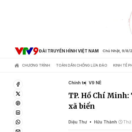
ĐÀI TRUYỀN HÌNH VIỆT NAM
Chủ Nhật, 9/8
CHƯƠNG TRÌNH
TOÀN DÂN CHỐNG LỪA ĐẢO
KINH TẾ 
Chính trị
V9 NÈ
TP. Hồ Chí Minh:
xã biển
Diệu Thư
Hữu Thành
Thứ 