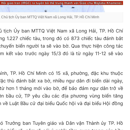
Chủ tịch Ủy ban MTTQ Việt Nam xã Long Hải, TP. Hồ Chí Minh
 tịch Ủy ban MTTQ Việt Nam xã Long Hải, TP. Hồ Chí
g 1.227 chiếc tàu, trong đó có 873 chiếc tàu đánh bắt
huyến biển người ta sẽ vào bờ. Qua thực hiện công tác
am kết vào trước ngày 15/3 đó là từ ngày 11-12 sẽ vào
ính, TP. Hồ Chí Minh có 15 xã, phường, đặc khu thuộc
đặc thù đánh bắt xa bờ, nhiều ngư dân đi biển dài ngày,
từ hơn 1 tháng mới vào bờ, để bảo đảm ngư dân trở về
yền bầu cử, TP yêu cầu các địa phương vùng biển tăng
 về Luật Bầu cử đại biểu Quốc hội và đại biểu Hội đồng
ó Trưởng ban Tuyên giáo và Dân vận Thành ủy TP. Hồ