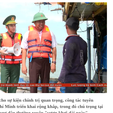
ho sự kiện chính trị quan trọng, công tác tuyên
í Minh triển khai rộng khắp, trong đó chú trọng tại
u ngư dân thường xuyên "vươn khơi dài ngày".