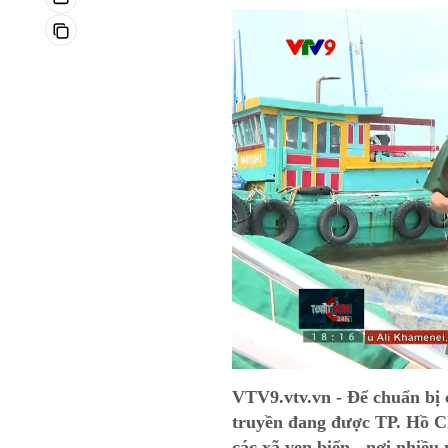
VTV9.vtv.vn - Để chuẩn bị c
truyền đang được TP. Hồ Ch
các xã ven biển - nơi nhiề