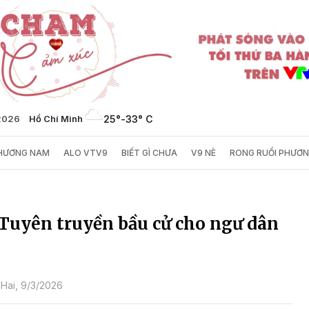
/2026
Hồ Chí Minh
25°
-
33° C
PHƯƠNG NAM
ALO VTV9
BIẾT GÌ CHƯA
V9 NÈ
RONG RUỔI PHƯƠ
 Tuyên truyền bầu cử cho ngư dân
Hai, 9/3/2026