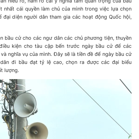
ân hiểu rõ, nắm rõ cái ý nghĩa tầm quan trọng của bầu
t nhất cái quyền làm chủ của mình trong việc lựa chọn
ể đại diện người dân tham gia các hoạt động Quốc hội,
ền bầu cử cho các ngư dân các chủ phương tiện, thuyền
điều kiện cho tàu cập bến trước ngày bầu cử để các
 và nghĩa vụ của mình. Đây sẽ là tiền đề để ngày bầu cử
 dân đi bầu đạt tỷ lệ cao, chọn ra được các đại biểu
t lượng.