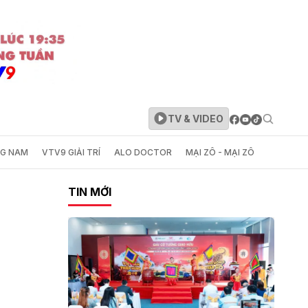
TV & VIDEO
NG NAM
VTV9 GIẢI TRÍ
ALO DOCTOR
MẠI ZÔ - MẠI ZÔ
TIN MỚI