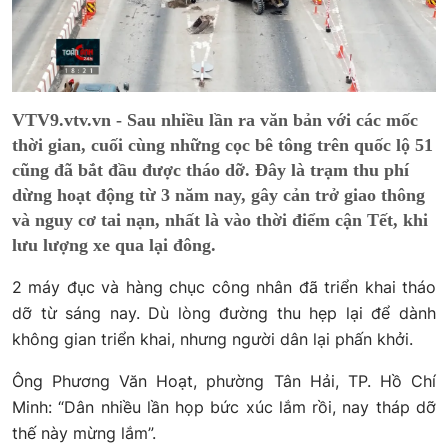
VTV9.vtv.vn - Sau nhiều lần ra văn bản với các mốc
thời gian, cuối cùng những cọc bê tông trên quốc lộ 51
cũng đã bắt đầu được tháo dỡ. Đây là trạm thu phí
dừng hoạt động từ 3 năm nay, gây cản trở giao thông
và nguy cơ tai nạn, nhất là vào thời điểm cận Tết, khi
lưu lượng xe qua lại đông.
2 máy đục và hàng chục công nhân đã triển khai tháo
dỡ từ sáng nay. Dù lòng đường thu hẹp lại để dành
không gian triển khai, nhưng người dân lại phấn khởi.
Ông Phương Văn Hoạt, phường Tân Hải, TP. Hồ Chí
Minh: “Dân nhiều lần họp bức xúc lắm rồi, nay tháp dỡ
thế này mừng lắm”.