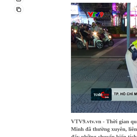
VTV9.vtv.vn - Thời gian qu
Minh đã thường xuyên, liên
đẩy những chuyển biến tích