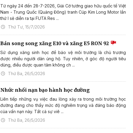
Từ ngày 24 đến 28-7-2026, Giải Cờ tướng giao hữu quốc tế Việt
Nam - Trung Quốc (Quảng Đông) tranh Cúp Kim Long Motor lần
thứ I sẽ diễn ra tại FUTA Res ...
Thứ Tư, 15/7/2026
Bán song song xăng E10 và xăng E5 RON 92
Sử dụng xăng sinh học để bảo vệ môi trường là chủ trương
được nhiều người dân ủng hộ. Tuy nhiên, ở góc độ người tiêu
dùng, điều được quan tâm không ch ...
Thứ Ba, 26/5/2026
Nhức nhối nạn bạo hành học đường
Liên tiếp những vụ việc đau lòng xảy ra trong môi trường học
đường đang cho thấy mức độ nghiêm trọng và đáng báo động
của vấn nạn này. Tất cả sự viê ...
Thứ Ba, 26/5/2026