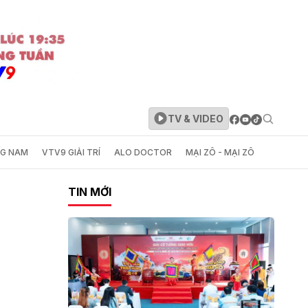
TV & VIDEO
NG NAM
VTV9 GIẢI TRÍ
ALO DOCTOR
MẠI ZÔ - MẠI ZÔ
TIN MỚI