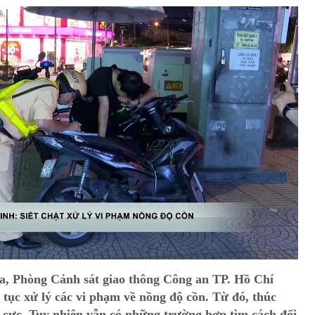
a, Phòng Cảnh sát giao thông Công an TP. Hồ Chí
 tục xử lý các vi phạm về nồng độ cồn. Từ đó, thúc
 cực. Tuy nhiên vẫn có những trường hợp tìm cách đối