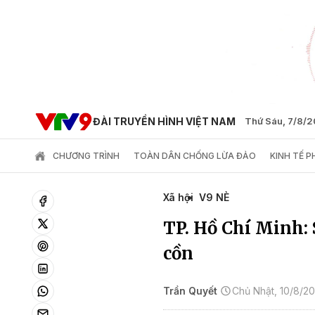
ĐÀI TRUYỀN HÌNH VIỆT NAM
Thứ Sáu, 7/8/
CHƯƠNG TRÌNH
TOÀN DÂN CHỐNG LỪA ĐẢO
KINH TẾ 
Xã hội
V9 NÈ
TP. Hồ Chí Minh: 
cồn
Trần Quyết
Chủ Nhật, 10/8/2