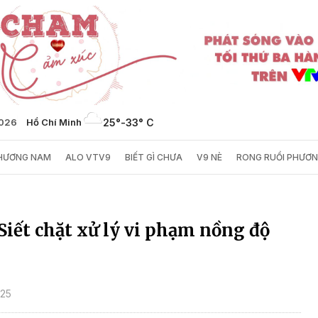
2026
Hồ Chí Minh
25°
-
33° C
PHƯƠNG NAM
ALO VTV9
BIẾT GÌ CHƯA
V9 NÈ
RONG RUỔI PHƯƠ
Siết chặt xử lý vi phạm nồng độ
025